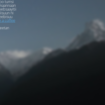
oo tumsi
rmaannaan
ebsaayitii
iisuun ni
eebisuu
 a coffee
feetan