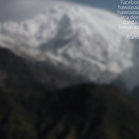
Faceboo
hawaasaa
haawaasaa
irra dee
danda'
feetan w
Namoo