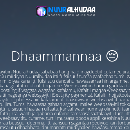
Dhaammannaa 😔
yitiin Nuuralhudaa sababaa hanqina diinagdeetiif cufamee jira
uu miidiyaa Nuuralhudaa itti fufsiisuuf tumsa gaafachaa turre. 
 miidiyaa kana itti fufsiisuu dandahu hawaasarraa hin argamne.
 kana guututti cufuuf dirqamne. Weebsaayitiin humna guddaa b
oostiingiif waggaa waggaan kafalamu, Kafaltii maqaa weebsaayit
ltii nageenya websaayitii (Security payments), Kafaltii hojjattoo
yitii qopheessaniif kafalamuufi baasiiwwan weebsaayitiif barb
u jira. Tumsi hawaasaa gahaan argamu malee weebsaayitii tokk
itti fufsiisuun haalaan ulfaata. kanaaf waan humnaa olii nutti ta
utti jirra. wanti jalqabarra cufame tamsaasa saatalaayitii ture. it
ebsaayititu cufame. turtii muraasa booda appilikeeshina Nu
irraa buusuuf deemna. itti aansuun sagantaa reediyoo kan torban
amsa'utu dhaabbata. dhumarratti miidiyaalee hawaasummaa You