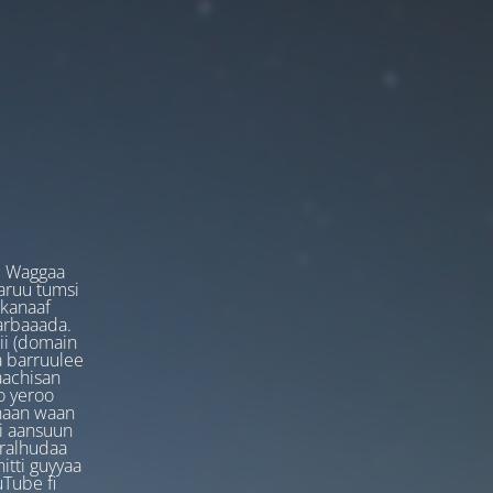
. Waggaa
garuu tumsi
 kanaaf
arbaaada.
ii (domain
ta barruulee
aachisan
o yeroo
anaan waan
ti aansuun
uralhudaa
itti guyyaa
Tube fi