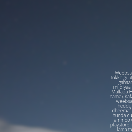
Weebsaa
tokko guut
gahaan
miidiyaa
Mallaqa H
name), Kafa
weebsaa
heddut
dheeraaf 
hunda cuf
ammoo we
playstore 
lama t