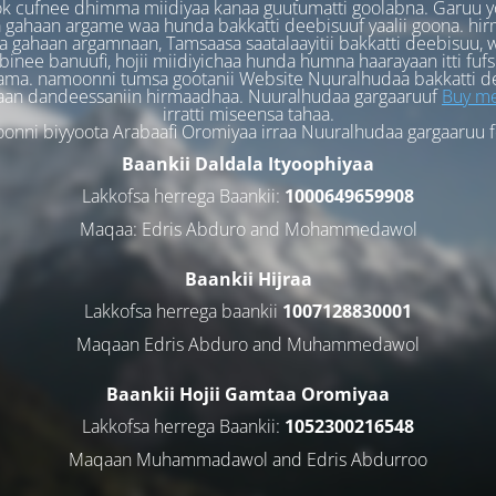
k cufnee dhimma miidiyaa kanaa guutumatti goolabna. Garuu y
 gahaan argame waa hunda bakkatti deebisuuf yaalii goona. hi
 gahaan argamnaan, Tamsaasa saatalaayitii bakkatti deebisuu, w
binee banuufi, hojii miidiyichaa hunda humna haarayaan itti fufs
ama. namoonni tumsa gootanii Website Nuuralhudaa bakkatti d
aan dandeessaniin hirmaadhaa. Nuuralhudaa gargaaruuf
Buy me
irratti miseensa tahaa.
nni biyyoota Arabaafi Oromiyaa irraa Nuuralhudaa gargaaruu 
Baankii Daldala Ityoophiyaa
Lakkofsa herrega Baankii:
1000649659908
Maqaa: Edris Abduro and Mohammedawol
Baankii Hijraa
Lakkofsa herrega baankii
1007128830001
Maqaan Edris Abduro and Muhammedawol
Baankii Hojii Gamtaa Oromiyaa
Lakkofsa herrega Baankii:
1052300216548
Maqaan Muhammadawol and Edris Abdurroo