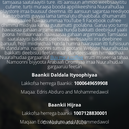
tamsaasa saatalaayitii ture. itti aansuun ammoo weebsaayititu
cufame. turtii muraasa booda appilikeeshina Nuuralhudaa
playstore irraa buusuuf deemna. itti aansuun sagantaa reediyoo
kan torbanitti guyyaa lama tamsa'utu dhaabbata. dhumarratti
miidiyaalee hawaasummaa YouTube fi Facebook cufnee
dhimma miidiyaa kanaa guutumatti goolabna. Garuu yoo tumsi
hawaasaa gahaan argame waa hunda bakkatti deebisuuf yaalii
goona. hirmaannaan haawaasaa gahaan argamnaan, Tamsaasa
saatalaayitii bakkatti deebisuu, websaayitii irra deebinee
banuufi, hojii miidiyichaa hunda humna haarayaan itti fufsiisuun
ni danda'ama. namoonni tumsa gootanii Website Nuuralhudaa
bakkatti deebisuu feetan waan dandeessaniin hirmaadhaa.
Nuuralhudaa gargaaruuf
Buy me a coffee
irratti miseensa tahaa.
Namoonni biyyoota Arabaafi Oromiyaa irraa Nuuralhudaa
gargaaruu feetan
Baankii Daldala Ityoophiyaa
Lakkofsa herrega Baankii:
1000649659908
Maqaa: Edris Abduro and Mohammedawol
Baankii Hijraa
Lakkofsa herrega baankii
1007128830001
Maqaan Edris Abduro and Muhammedawol
© NuuralHudaa 2026