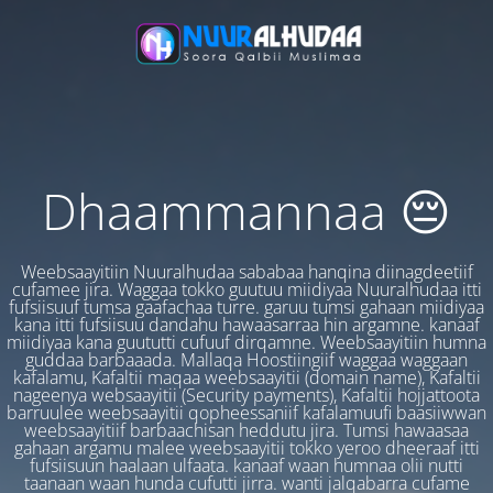
Dhaammannaa 😔
Weebsaayitiin Nuuralhudaa sababaa hanqina diinagdeetiif
cufamee jira. Waggaa tokko guutuu miidiyaa Nuuralhudaa itti
fufsiisuuf tumsa gaafachaa turre. garuu tumsi gahaan miidiyaa
kana itti fufsiisuu dandahu hawaasarraa hin argamne. kanaaf
miidiyaa kana guututti cufuuf dirqamne. Weebsaayitiin humna
guddaa barbaaada. Mallaqa Hoostiingiif waggaa waggaan
kafalamu, Kafaltii maqaa weebsaayitii (domain name), Kafaltii
nageenya websaayitii (Security payments), Kafaltii hojjattoota
barruulee weebsaayitii qopheessaniif kafalamuufi baasiiwwan
weebsaayitiif barbaachisan heddutu jira. Tumsi hawaasaa
gahaan argamu malee weebsaayitii tokko yeroo dheeraaf itti
fufsiisuun haalaan ulfaata. kanaaf waan humnaa olii nutti
taanaan waan hunda cufutti jirra. wanti jalqabarra cufame