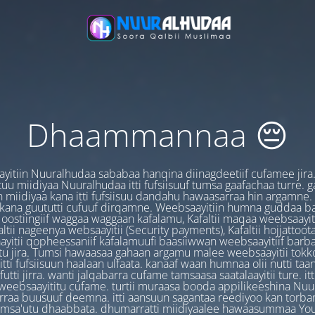
Dhaammannaa 😔
yitiin Nuuralhudaa sababaa hanqina diinagdeetiif cufamee jira
uu miidiyaa Nuuralhudaa itti fufsiisuuf tumsa gaafachaa turre. 
 miidiyaa kana itti fufsiisuu dandahu hawaasarraa hin argamne.
 kana guututti cufuuf dirqamne. Weebsaayitiin humna guddaa b
oostiingiif waggaa waggaan kafalamu, Kafaltii maqaa weebsaayit
ltii nageenya websaayitii (Security payments), Kafaltii hojjattoo
yitii qopheessaniif kafalamuufi baasiiwwan weebsaayitiif barb
u jira. Tumsi hawaasaa gahaan argamu malee weebsaayitii tokk
itti fufsiisuun haalaan ulfaata. kanaaf waan humnaa olii nutti ta
utti jirra. wanti jalqabarra cufame tamsaasa saatalaayitii ture. it
ebsaayititu cufame. turtii muraasa booda appilikeeshina Nu
irraa buusuuf deemna. itti aansuun sagantaa reediyoo kan torban
amsa'utu dhaabbata. dhumarratti miidiyaalee hawaasummaa You