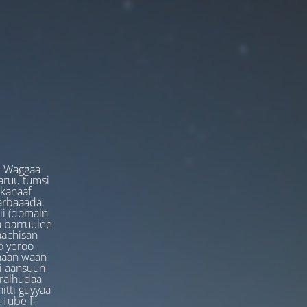
. Waggaa
garuu tumsi
 kanaaf
arbaaada.
ii (domain
ta barruulee
aachisan
o yeroo
anaan waan
ti aansuun
uralhudaa
itti guyyaa
Tube fi