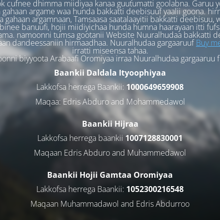
k cufnee dhimma miidiyaa kanaa guutumatti goolabna. Garuu y
 gahaan argame waa hunda bakkatti deebisuuf yaalii goona. hi
 gahaan argamnaan, Tamsaasa saatalaayitii bakkatti deebisuu, w
binee banuufi, hojii miidiyichaa hunda humna haarayaan itti fufs
ama. namoonni tumsa gootanii Website Nuuralhudaa bakkatti d
aan dandeessaniin hirmaadhaa. Nuuralhudaa gargaaruuf
Buy me
irratti miseensa tahaa.
nni biyyoota Arabaafi Oromiyaa irraa Nuuralhudaa gargaaruu 
Baankii Daldala Ityoophiyaa
Lakkofsa herrega Baankii:
1000649659908
Maqaa: Edris Abduro and Mohammedawol
Baankii Hijraa
Lakkofsa herrega baankii
1007128830001
Maqaan Edris Abduro and Muhammedawol
Baankii Hojii Gamtaa Oromiyaa
Lakkofsa herrega Baankii:
1052300216548
Maqaan Muhammadawol and Edris Abdurroo