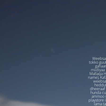
Weebsaa
tokko guut
gahaan
miidiyaa
Mallaqa H
name), Kafa
weebsaa
heddut
dheeraaf 
hunda cuf
ammoo we
playstore 
lama t