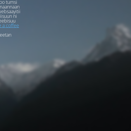
oo tumsi
rmaannaan
ebsaayitii
iisuun ni
eebisuu
 a coffee
feetan