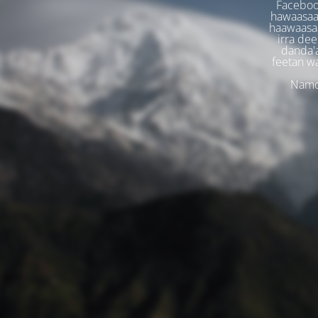
Faceboo
hawaasaa
haawaasaa
irra dee
danda'
feetan w
Namoo