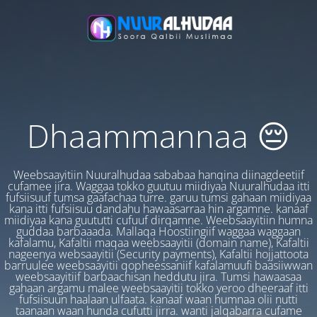
Dhaammannaa 😔
Weebsaayitiin Nuuralhudaa sababaa hanqina diinagdeetiif
cufamee jira. Waggaa tokko guutuu miidiyaa Nuuralhudaa itti
fufsiisuuf tumsa gaafachaa turre. garuu tumsi gahaan miidiyaa
kana itti fufsiisuu dandahu hawaasarraa hin argamne. kanaaf
miidiyaa kana guututti cufuuf dirqamne. Weebsaayitiin humna
guddaa barbaaada. Mallaqa Hoostiingiif waggaa waggaan
kafalamu, Kafaltii maqaa weebsaayitii (domain name), Kafaltii
nageenya websaayitii (Security payments), Kafaltii hojjattoota
barruulee weebsaayitii qopheessaniif kafalamuufi baasiiwwan
weebsaayitiif barbaachisan heddutu jira. Tumsi hawaasaa
gahaan argamu malee weebsaayitii tokko yeroo dheeraaf itti
fufsiisuun haalaan ulfaata. kanaaf waan humnaa olii nutti
taanaan waan hunda cufutti jirra. wanti jalqabarra cufame