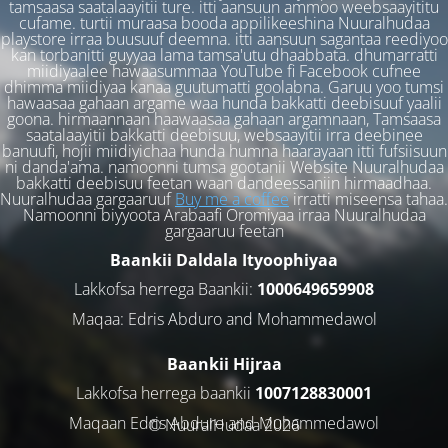
tamsaasa saatalaayitii ture. itti aansuun ammoo weebsaayititu
cufame. turtii muraasa booda appilikeeshina Nuuralhudaa
playstore irraa buusuuf deemna. itti aansuun sagantaa reediyoo
kan torbanitti guyyaa lama tamsa'utu dhaabbata. dhumarratti
miidiyaalee hawaasummaa YouTube fi Facebook cufnee
dhimma miidiyaa kanaa guutumatti goolabna. Garuu yoo tumsi
hawaasaa gahaan argame waa hunda bakkatti deebisuuf yaalii
goona. hirmaannaan haawaasaa gahaan argamnaan, Tamsaasa
saatalaayitii bakkatti deebisuu, websaayitii irra deebinee
banuufi, hojii miidiyichaa hunda humna haarayaan itti fufsiisuun
ni danda'ama. namoonni tumsa gootanii Website Nuuralhudaa
bakkatti deebisuu feetan waan dandeessaniin hirmaadhaa.
Nuuralhudaa gargaaruuf
Buy me a coffee
irratti miseensa tahaa.
Namoonni biyyoota Arabaafi Oromiyaa irraa Nuuralhudaa
gargaaruu feetan
Baankii Daldala Ityoophiyaa
Lakkofsa herrega Baankii:
1000649659908
Maqaa: Edris Abduro and Mohammedawol
Baankii Hijraa
Lakkofsa herrega baankii
1007128830001
Maqaan Edris Abduro and Muhammedawol
© NuuralHudaa 2026