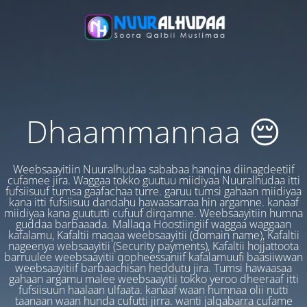
Dhaammannaa 😔
Weebsaayitiin Nuuralhudaa sababaa hanqina diinagdeetiif
cufamee jira. Waggaa tokko guutuu miidiyaa Nuuralhudaa itti
fufsiisuuf tumsa gaafachaa turre. garuu tumsi gahaan miidiyaa
kana itti fufsiisuu dandahu hawaasarraa hin argamne. kanaaf
miidiyaa kana guututti cufuuf dirqamne. Weebsaayitiin humna
guddaa barbaaada. Mallaqa Hoostiingiif waggaa waggaan
kafalamu, Kafaltii maqaa weebsaayitii (domain name), Kafaltii
nageenya websaayitii (Security payments), Kafaltii hojjattoota
barruulee weebsaayitii qopheessaniif kafalamuufi baasiiwwan
weebsaayitiif barbaachisan heddutu jira. Tumsi hawaasaa
gahaan argamu malee weebsaayitii tokko yeroo dheeraaf itti
fufsiisuun haalaan ulfaata. kanaaf waan humnaa olii nutti
taanaan waan hunda cufutti jirra. wanti jalqabarra cufame