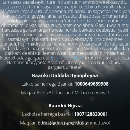
tamsaasa saatalaayitii ture. itti aansuun ammoo weebsaayititu
cufame. turtii muraasa booda appilikeeshina Nuuralhudaa
playstore irraa buusuuf deemna. itti aansuun sagantaa reediyoo
kan torbanitti guyyaa lama tamsa'utu dhaabbata. dhumarratti
miidiyaalee hawaasummaa YouTube fi Facebook cufnee
dhimma miidiyaa kanaa guutumatti goolabna. Garuu yoo tumsi
hawaasaa gahaan argame waa hunda bakkatti deebisuuf yaalii
goona. hirmaannaan haawaasaa gahaan argamnaan, Tamsaasa
saatalaayitii bakkatti deebisuu, websaayitii irra deebinee
banuufi, hojii miidiyichaa hunda humna haarayaan itti fufsiisuun
ni danda'ama. namoonni tumsa gootanii Website Nuuralhudaa
bakkatti deebisuu feetan waan dandeessaniin hirmaadhaa.
Nuuralhudaa gargaaruuf
Buy me a coffee
irratti miseensa tahaa.
Namoonni biyyoota Arabaafi Oromiyaa irraa Nuuralhudaa
gargaaruu feetan
Baankii Daldala Ityoophiyaa
Lakkofsa herrega Baankii:
1000649659908
Maqaa: Edris Abduro and Mohammedawol
Baankii Hijraa
Lakkofsa herrega baankii
1007128830001
Maqaan Edris Abduro and Muhammedawol
© NuuralHudaa 2026