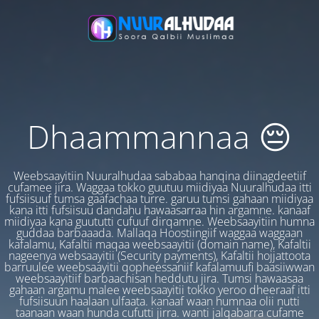
Dhaammannaa 😔
Weebsaayitiin Nuuralhudaa sababaa hanqina diinagdeetiif
cufamee jira. Waggaa tokko guutuu miidiyaa Nuuralhudaa itti
fufsiisuuf tumsa gaafachaa turre. garuu tumsi gahaan miidiyaa
kana itti fufsiisuu dandahu hawaasarraa hin argamne. kanaaf
miidiyaa kana guututti cufuuf dirqamne. Weebsaayitiin humna
guddaa barbaaada. Mallaqa Hoostiingiif waggaa waggaan
kafalamu, Kafaltii maqaa weebsaayitii (domain name), Kafaltii
nageenya websaayitii (Security payments), Kafaltii hojjattoota
barruulee weebsaayitii qopheessaniif kafalamuufi baasiiwwan
weebsaayitiif barbaachisan heddutu jira. Tumsi hawaasaa
gahaan argamu malee weebsaayitii tokko yeroo dheeraaf itti
fufsiisuun haalaan ulfaata. kanaaf waan humnaa olii nutti
taanaan waan hunda cufutti jirra. wanti jalqabarra cufame