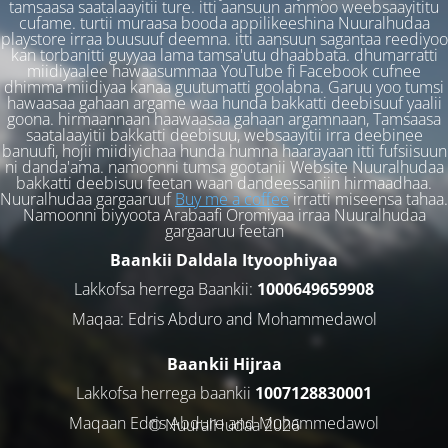
tamsaasa saatalaayitii ture. itti aansuun ammoo weebsaayititu
cufame. turtii muraasa booda appilikeeshina Nuuralhudaa
playstore irraa buusuuf deemna. itti aansuun sagantaa reediyoo
kan torbanitti guyyaa lama tamsa'utu dhaabbata. dhumarratti
miidiyaalee hawaasummaa YouTube fi Facebook cufnee
dhimma miidiyaa kanaa guutumatti goolabna. Garuu yoo tumsi
hawaasaa gahaan argame waa hunda bakkatti deebisuuf yaalii
goona. hirmaannaan haawaasaa gahaan argamnaan, Tamsaasa
saatalaayitii bakkatti deebisuu, websaayitii irra deebinee
banuufi, hojii miidiyichaa hunda humna haarayaan itti fufsiisuun
ni danda'ama. namoonni tumsa gootanii Website Nuuralhudaa
bakkatti deebisuu feetan waan dandeessaniin hirmaadhaa.
Nuuralhudaa gargaaruuf
Buy me a coffee
irratti miseensa tahaa.
Namoonni biyyoota Arabaafi Oromiyaa irraa Nuuralhudaa
gargaaruu feetan
Baankii Daldala Ityoophiyaa
Lakkofsa herrega Baankii:
1000649659908
Maqaa: Edris Abduro and Mohammedawol
Baankii Hijraa
Lakkofsa herrega baankii
1007128830001
Maqaan Edris Abduro and Muhammedawol
© NuuralHudaa 2026