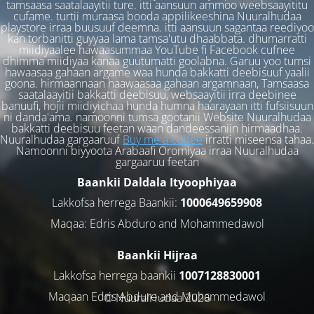
tamsaasa saatalaayitii ture. itti aansuun ammoo weebsaayititu
cufame. turtii muraasa booda appilikeeshina Nuuralhudaa
playstore irraa buusuuf deemna. itti aansuun sagantaa reediyoo
kan torbanitti guyyaa lama tamsa'utu dhaabbata. dhumarratti
miidiyaalee hawaasummaa YouTube fi Facebook cufnee
dhimma miidiyaa kanaa guutumatti goolabna. Garuu yoo tumsi
hawaasaa gahaan argame waa hunda bakkatti deebisuuf yaalii
goona. hirmaannaan haawaasaa gahaan argamnaan, Tamsaasa
saatalaayitii bakkatti deebisuu, websaayitii irra deebinee
banuufi, hojii miidiyichaa hunda humna haarayaan itti fufsiisuun
ni danda'ama. namoonni tumsa gootanii Website Nuuralhudaa
bakkatti deebisuu feetan waan dandeessaniin hirmaadhaa.
Nuuralhudaa gargaaruuf
Buy me a coffee
irratti miseensa tahaa.
Namoonni biyyoota Arabaafi Oromiyaa irraa Nuuralhudaa
gargaaruu feetan
Baankii Daldala Ityoophiyaa
Lakkofsa herrega Baankii:
1000649659908
Maqaa: Edris Abduro and Mohammedawol
Baankii Hijraa
Lakkofsa herrega baankii
1007128830001
Maqaan Edris Abduro and Muhammedawol
© NuuralHudaa 2026