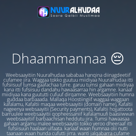
Dhaammannaa 😔
Weebsaayitiin Nuuralhudaa sababaa hanqina diinagdeetiif
cufamee jira. Waggaa tokko guutuu miidiyaa Nuuralhudaa itti
fufsiisuuf tumsa gaafachaa turre. garuu tumsi gahaan miidiyaa
kana itti fufsiisuu dandahu hawaasarraa hin argamne. kanaaf
miidiyaa kana guututti cufuuf dirqamne. Weebsaayitiin humna
guddaa barbaaada. Mallaqa Hoostiingiif waggaa waggaan
kafalamu, Kafaltii maqaa weebsaayitii (domain name), Kafaltii
nageenya websaayitii (Security payments), Kafaltii hojjattoota
barruulee weebsaayitii qopheessaniif kafalamuufi baasiiwwan
weebsaayitiif barbaachisan heddutu jira. Tumsi hawaasaa
gahaan argamu malee weebsaayitii tokko yeroo dheeraaf itti
fufsiisuun haalaan ulfaata. kanaaf waan humnaa olii nutti
taanaan waan hunda cufutti jirra. wanti jalqabarra cufame