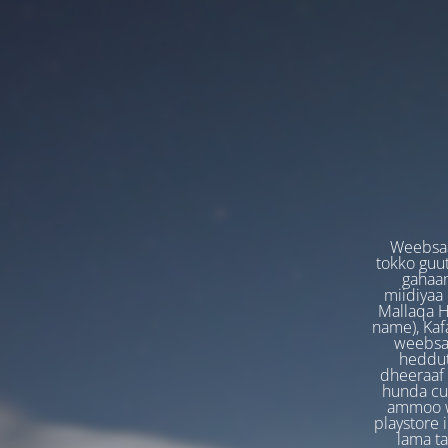
Weebsaa
tokko guut
gahaan
miidiyaa
Mallaqa H
name), Kafa
weebsaa
heddut
dheeraaf 
hunda cuf
ammoo we
playstore 
lama t