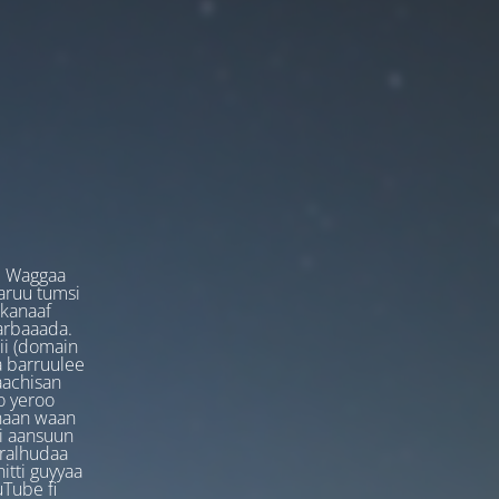
. Waggaa
garuu tumsi
 kanaaf
arbaaada.
ii (domain
ta barruulee
aachisan
o yeroo
anaan waan
ti aansuun
uralhudaa
itti guyyaa
Tube fi