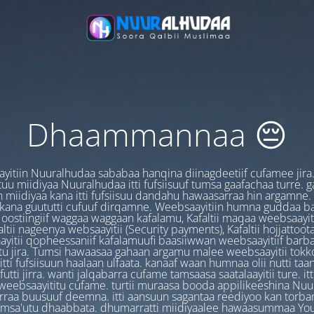
Dhaammannaa 😔
yitiin Nuuralhudaa sababaa hanqina diinagdeetiif cufamee jira
uu miidiyaa Nuuralhudaa itti fufsiisuuf tumsa gaafachaa turre. 
 miidiyaa kana itti fufsiisuu dandahu hawaasarraa hin argamne.
 kana guututti cufuuf dirqamne. Weebsaayitiin humna guddaa b
oostiingiif waggaa waggaan kafalamu, Kafaltii maqaa weebsaayit
ltii nageenya websaayitii (Security payments), Kafaltii hojjattoo
yitii qopheessaniif kafalamuufi baasiiwwan weebsaayitiif barb
u jira. Tumsi hawaasaa gahaan argamu malee weebsaayitii tokk
itti fufsiisuun haalaan ulfaata. kanaaf waan humnaa olii nutti ta
utti jirra. wanti jalqabarra cufame tamsaasa saatalaayitii ture. it
ebsaayititu cufame. turtii muraasa booda appilikeeshina Nu
irraa buusuuf deemna. itti aansuun sagantaa reediyoo kan torban
amsa'utu dhaabbata. dhumarratti miidiyaalee hawaasummaa You