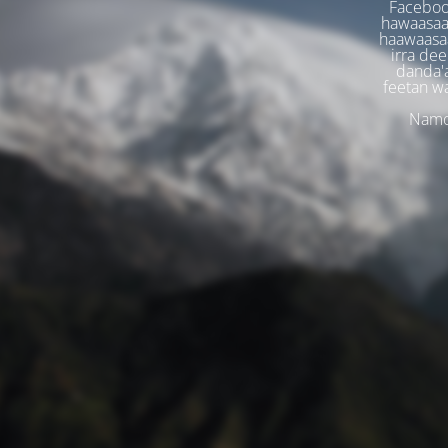
Faceboo
hawaasaa
haawaasaa
irra dee
danda'
feetan w
Namoo