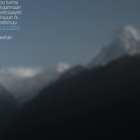
oo tumsi
rmaannaan
ebsaayitii
iisuun ni
eebisuu
 a coffee
feetan