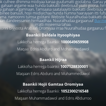
k cufnee dhimma miidiyaa kanaa guutumatti goolabna. Garuu y
 gahaan argame waa hunda bakkatti deebisuuf yaalii goona. hi
 gahaan argamnaan, Tamsaasa saatalaayitii bakkatti deebisuu, w
binee banuufi, hojii miidiyichaa hunda humna haarayaan itti fufs
ama. namoonni tumsa gootanii Website Nuuralhudaa bakkatti d
aan dandeessaniin hirmaadhaa. Nuuralhudaa gargaaruuf
Buy me
irratti miseensa tahaa.
nni biyyoota Arabaafi Oromiyaa irraa Nuuralhudaa gargaaruu 
Baankii Daldala Ityoophiyaa
Lakkofsa herrega Baankii:
1000649659908
Maqaa: Edris Abduro and Mohammedawol
Baankii Hijraa
Lakkofsa herrega baankii
1007128830001
Maqaan Edris Abduro and Muhammedawol
Baankii Hojii Gamtaa Oromiyaa
Lakkofsa herrega Baankii:
1052300216548
Maqaan Muhammadawol and Edris Abdurroo