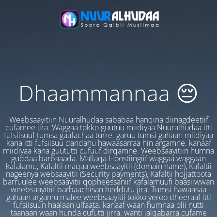
Dhaammannaa 😔
Weebsaayitiin Nuuralhudaa sababaa hanqina diinagdeetiif
cufamee jira. Waggaa tokko guutuu miidiyaa Nuuralhudaa itti
fufsiisuuf tumsa gaafachaa turre. garuu tumsi gahaan miidiyaa
kana itti fufsiisuu dandahu hawaasarraa hin argamne. kanaaf
miidiyaa kana guututti cufuuf dirqamne. Weebsaayitiin humna
guddaa barbaaada. Mallaqa Hoostiingiif waggaa waggaan
kafalamu, Kafaltii maqaa weebsaayitii (domain name), Kafaltii
nageenya websaayitii (Security payments), Kafaltii hojjattoota
barruulee weebsaayitii qopheessaniif kafalamuufi baasiiwwan
weebsaayitiif barbaachisan heddutu jira. Tumsi hawaasaa
gahaan argamu malee weebsaayitii tokko yeroo dheeraaf itti
fufsiisuun haalaan ulfaata. kanaaf waan humnaa olii nutti
taanaan waan hunda cufutti jirra. wanti jalqabarra cufame