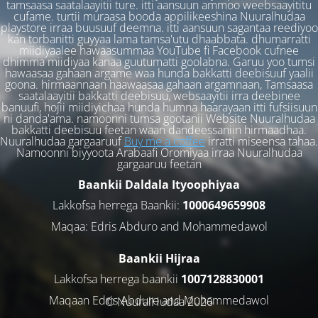
tamsaasa saatalaayitii ture. itti aansuun ammoo weebsaayititu
cufame. turtii muraasa booda appilikeeshina Nuuralhudaa
playstore irraa buusuuf deemna. itti aansuun sagantaa reediyoo
kan torbanitti guyyaa lama tamsa'utu dhaabbata. dhumarratti
miidiyaalee hawaasummaa YouTube fi Facebook cufnee
dhimma miidiyaa kanaa guutumatti goolabna. Garuu yoo tumsi
hawaasaa gahaan argame waa hunda bakkatti deebisuuf yaalii
goona. hirmaannaan haawaasaa gahaan argamnaan, Tamsaasa
saatalaayitii bakkatti deebisuu, websaayitii irra deebinee
banuufi, hojii miidiyichaa hunda humna haarayaan itti fufsiisuun
ni danda'ama. namoonni tumsa gootanii Website Nuuralhudaa
bakkatti deebisuu feetan waan dandeessaniin hirmaadhaa.
Nuuralhudaa gargaaruuf
Buy me a coffee
irratti miseensa tahaa.
Namoonni biyyoota Arabaafi Oromiyaa irraa Nuuralhudaa
gargaaruu feetan
Baankii Daldala Ityoophiyaa
Lakkofsa herrega Baankii:
1000649659908
Maqaa: Edris Abduro and Mohammedawol
Baankii Hijraa
Lakkofsa herrega baankii
1007128830001
Maqaan Edris Abduro and Muhammedawol
© NuuralHudaa 2026