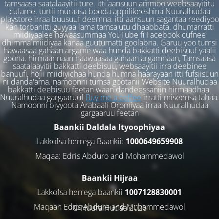
tamsaasa saatalaayitii ture. itti aansuun ammoo weebsaayititu
cufame. turtii muraasa booda appilikeeshina Nuuralhudaa
playstore irraa buusuuf deemna. itti aansuun sagantaa reediyoo
kan torbanitti guyyaa lama tamsa'utu dhaabbata. dhumarratti
miidiyaalee hawaasummaa YouTube fi Facebook cufnee
dhimma miidiyaa kanaa guutumatti goolabna. Garuu yoo tumsi
hawaasaa gahaan argame waa hunda bakkatti deebisuuf yaalii
goona. hirmaannaan haawaasaa gahaan argamnaan, Tamsaasa
saatalaayitii bakkatti deebisuu, websaayitii irra deebinee
banuufi, hojii miidiyichaa hunda humna haarayaan itti fufsiisuun
ni danda'ama. namoonni tumsa gootanii Website Nuuralhudaa
bakkatti deebisuu feetan waan dandeessaniin hirmaadhaa.
Nuuralhudaa gargaaruuf
Buy me a coffee
irratti miseensa tahaa.
Namoonni biyyoota Arabaafi Oromiyaa irraa Nuuralhudaa
gargaaruu feetan
Baankii Daldala Ityoophiyaa
Lakkofsa herrega Baankii:
1000649659908
Maqaa: Edris Abduro and Mohammedawol
Baankii Hijraa
Lakkofsa herrega baankii
1007128830001
Maqaan Edris Abduro and Muhammedawol
© NuuralHudaa 2026