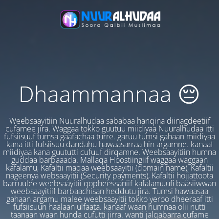
Dhaammannaa 😔
Weebsaayitiin Nuuralhudaa sababaa hanqina diinagdeetiif
cufamee jira. Waggaa tokko guutuu miidiyaa Nuuralhudaa itti
fufsiisuuf tumsa gaafachaa turre. garuu tumsi gahaan miidiyaa
kana itti fufsiisuu dandahu hawaasarraa hin argamne. kanaaf
miidiyaa kana guututti cufuuf dirqamne. Weebsaayitiin humna
guddaa barbaaada. Mallaqa Hoostiingiif waggaa waggaan
kafalamu, Kafaltii maqaa weebsaayitii (domain name), Kafaltii
nageenya websaayitii (Security payments), Kafaltii hojjattoota
barruulee weebsaayitii qopheessaniif kafalamuufi baasiiwwan
weebsaayitiif barbaachisan heddutu jira. Tumsi hawaasaa
gahaan argamu malee weebsaayitii tokko yeroo dheeraaf itti
fufsiisuun haalaan ulfaata. kanaaf waan humnaa olii nutti
taanaan waan hunda cufutti jirra. wanti jalqabarra cufame