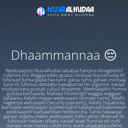
Dhaammannaa 😔
Weebsaayitiin Nuuralhudaa sababaa hanqina diinagdeetiif
cufamee jira. Waggaa tokko guutuu miidiyaa Nuuralhudaa itti
fufsiisuuf tumsa gaafachaa turre. garuu tumsi gahaan miidiyaa
kana itti fufsiisuu dandahu hawaasarraa hin argamne. kanaaf
miidiyaa kana guututti cufuuf dirqamne. Weebsaayitiin humna
guddaa barbaaada. Mallaqa Hoostiingiif waggaa waggaan
kafalamu, Kafaltii maqaa weebsaayitii (domain name), Kafaltii
nageenya websaayitii (Security payments), Kafaltii hojjattoota
barruulee weebsaayitii qopheessaniif kafalamuufi baasiiwwan
weebsaayitiif barbaachisan heddutu jira. Tumsi hawaasaa
gahaan argamu malee weebsaayitii tokko yeroo dheeraaf itti
fufsiisuun haalaan ulfaata. kanaaf waan humnaa olii nutti
taanaan waan hunda cufutti jirra. wanti jalqabarra cufame