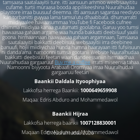
tamsaasa saatalaayitii ture. itti aansuun ammoo weebsaayititu
cufame. turtii muraasa booda appilikeeshina Nuuralhudaa
playstore irraa buusuuf deemna. itti aansuun sagantaa reediyoo
kan torbanitti guyyaa lama tamsa'utu dhaabbata. dhumarratti
miidiyaalee hawaasummaa YouTube fi Facebook cufnee
dhimma miidiyaa kanaa guutumatti goolabna. Garuu yoo tumsi
hawaasaa gahaan argame waa hunda bakkatti deebisuuf yaalii
goona. hirmaannaan haawaasaa gahaan argamnaan, Tamsaasa
saatalaayitii bakkatti deebisuu, websaayitii irra deebinee
banuufi, hojii miidiyichaa hunda humna haarayaan itti fufsiisuun
ni danda'ama. namoonni tumsa gootanii Website Nuuralhudaa
bakkatti deebisuu feetan waan dandeessaniin hirmaadhaa.
Nuuralhudaa gargaaruuf
Buy me a coffee
irratti miseensa tahaa.
Namoonni biyyoota Arabaafi Oromiyaa irraa Nuuralhudaa
gargaaruu feetan
Baankii Daldala Ityoophiyaa
Lakkofsa herrega Baankii:
1000649659908
Maqaa: Edris Abduro and Mohammedawol
Baankii Hijraa
Lakkofsa herrega baankii
1007128830001
Maqaan Edris Abduro and Muhammedawol
© NuuralHudaa 2026