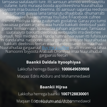
tamsaasa saatalaayitii ture. itti aansuun ammoo weebsaayititu
cufame. turtii muraasa booda appilikeeshina Nuuralhudaa
playstore irraa buusuuf deemna. itti aansuun sagantaa reediyoo
kan torbanitti guyyaa lama tamsa'utu dhaabbata. dhumarratti
miidiyaalee hawaasummaa YouTube fi Facebook cufnee
dhimma miidiyaa kanaa guutumatti goolabna. Garuu yoo tumsi
hawaasaa gahaan argame waa hunda bakkatti deebisuuf yaalii
goona. hirmaannaan haawaasaa gahaan argamnaan, Tamsaasa
saatalaayitii bakkatti deebisuu, websaayitii irra deebinee
banuufi, hojii miidiyichaa hunda humna haarayaan itti fufsiisuun
ni danda'ama. namoonni tumsa gootanii Website Nuuralhudaa
bakkatti deebisuu feetan waan dandeessaniin hirmaadhaa.
Nuuralhudaa gargaaruuf
Buy me a coffee
irratti miseensa tahaa.
Namoonni biyyoota Arabaafi Oromiyaa irraa Nuuralhudaa
gargaaruu feetan
Baankii Daldala Ityoophiyaa
Lakkofsa herrega Baankii:
1000649659908
Maqaa: Edris Abduro and Mohammedawol
Baankii Hijraa
Lakkofsa herrega baankii
1007128830001
Maqaan Edris Abduro and Muhammedawol
© NuuralHudaa 2026