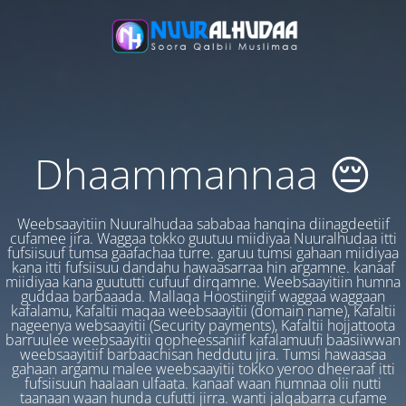
Dhaammannaa 😔
Weebsaayitiin Nuuralhudaa sababaa hanqina diinagdeetiif
cufamee jira. Waggaa tokko guutuu miidiyaa Nuuralhudaa itti
fufsiisuuf tumsa gaafachaa turre. garuu tumsi gahaan miidiyaa
kana itti fufsiisuu dandahu hawaasarraa hin argamne. kanaaf
miidiyaa kana guututti cufuuf dirqamne. Weebsaayitiin humna
guddaa barbaaada. Mallaqa Hoostiingiif waggaa waggaan
kafalamu, Kafaltii maqaa weebsaayitii (domain name), Kafaltii
nageenya websaayitii (Security payments), Kafaltii hojjattoota
barruulee weebsaayitii qopheessaniif kafalamuufi baasiiwwan
weebsaayitiif barbaachisan heddutu jira. Tumsi hawaasaa
gahaan argamu malee weebsaayitii tokko yeroo dheeraaf itti
fufsiisuun haalaan ulfaata. kanaaf waan humnaa olii nutti
taanaan waan hunda cufutti jirra. wanti jalqabarra cufame