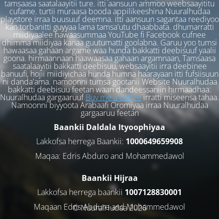
tamsaasa saatalaayitii ture. itti aansuun ammoo weebsaayititu
cufame. turtii muraasa booda appilikeeshina Nuuralhudaa
playstore irraa buusuuf deemna. itti aansuun sagantaa reediyoo
kan torbanitti guyyaa lama tamsa'utu dhaabbata. dhumarratti
miidiyaalee hawaasummaa YouTube fi Facebook cufnee
dhimma miidiyaa kanaa guutumatti goolabna. Garuu yoo tumsi
hawaasaa gahaan argame waa hunda bakkatti deebisuuf yaalii
goona. hirmaannaan haawaasaa gahaan argamnaan, Tamsaasa
saatalaayitii bakkatti deebisuu, websaayitii irra deebinee
banuufi, hojii miidiyichaa hunda humna haarayaan itti fufsiisuun
ni danda'ama. namoonni tumsa gootanii Website Nuuralhudaa
bakkatti deebisuu feetan waan dandeessaniin hirmaadhaa.
Nuuralhudaa gargaaruuf
Buy me a coffee
irratti miseensa tahaa.
Namoonni biyyoota Arabaafi Oromiyaa irraa Nuuralhudaa
gargaaruu feetan
Baankii Daldala Ityoophiyaa
Lakkofsa herrega Baankii:
1000649659908
Maqaa: Edris Abduro and Mohammedawol
Baankii Hijraa
Lakkofsa herrega baankii
1007128830001
Maqaan Edris Abduro and Muhammedawol
© NuuralHudaa 2026