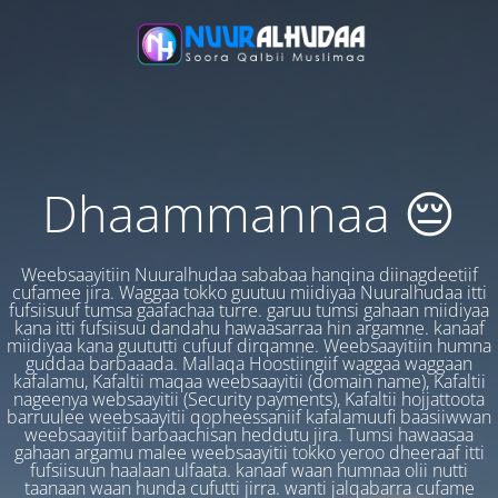
Dhaammannaa 😔
Weebsaayitiin Nuuralhudaa sababaa hanqina diinagdeetiif
cufamee jira. Waggaa tokko guutuu miidiyaa Nuuralhudaa itti
fufsiisuuf tumsa gaafachaa turre. garuu tumsi gahaan miidiyaa
kana itti fufsiisuu dandahu hawaasarraa hin argamne. kanaaf
miidiyaa kana guututti cufuuf dirqamne. Weebsaayitiin humna
guddaa barbaaada. Mallaqa Hoostiingiif waggaa waggaan
kafalamu, Kafaltii maqaa weebsaayitii (domain name), Kafaltii
nageenya websaayitii (Security payments), Kafaltii hojjattoota
barruulee weebsaayitii qopheessaniif kafalamuufi baasiiwwan
weebsaayitiif barbaachisan heddutu jira. Tumsi hawaasaa
gahaan argamu malee weebsaayitii tokko yeroo dheeraaf itti
fufsiisuun haalaan ulfaata. kanaaf waan humnaa olii nutti
taanaan waan hunda cufutti jirra. wanti jalqabarra cufame