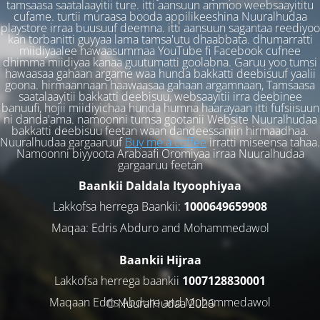
tamsaasa saatalaayitii ture. itti aansuun ammoo weebsaayititu
cufame. turtii muraasa booda appilikeeshina Nuuralhudaa
playstore irraa buusuuf deemna. itti aansuun sagantaa reediyoo
kan torbanitti guyyaa lama tamsa'utu dhaabbata. dhumarratti
miidiyaalee hawaasummaa YouTube fi Facebook cufnee
dhimma miidiyaa kanaa guutumatti goolabna. Garuu yoo tumsi
hawaasaa gahaan argame waa hunda bakkatti deebisuuf yaalii
goona. hirmaannaan haawaasaa gahaan argamnaan, Tamsaasa
saatalaayitii bakkatti deebisuu, websaayitii irra deebinee
banuufi, hojii miidiyichaa hunda humna haarayaan itti fufsiisuun
ni danda'ama. namoonni tumsa gootanii Website Nuuralhudaa
bakkatti deebisuu feetan waan dandeessaniin hirmaadhaa.
Nuuralhudaa gargaaruuf
Buy me a coffee
irratti miseensa tahaa.
Namoonni biyyoota Arabaafi Oromiyaa irraa Nuuralhudaa
gargaaruu feetan
Baankii Daldala Ityoophiyaa
Lakkofsa herrega Baankii:
1000649659908
Maqaa: Edris Abduro and Mohammedawol
Baankii Hijraa
Lakkofsa herrega baankii
1007128830001
Maqaan Edris Abduro and Muhammedawol
© NuuralHudaa 2026