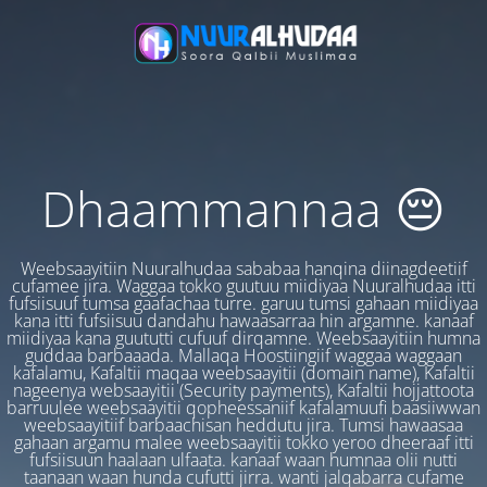
Dhaammannaa 😔
Weebsaayitiin Nuuralhudaa sababaa hanqina diinagdeetiif
cufamee jira. Waggaa tokko guutuu miidiyaa Nuuralhudaa itti
fufsiisuuf tumsa gaafachaa turre. garuu tumsi gahaan miidiyaa
kana itti fufsiisuu dandahu hawaasarraa hin argamne. kanaaf
miidiyaa kana guututti cufuuf dirqamne. Weebsaayitiin humna
guddaa barbaaada. Mallaqa Hoostiingiif waggaa waggaan
kafalamu, Kafaltii maqaa weebsaayitii (domain name), Kafaltii
nageenya websaayitii (Security payments), Kafaltii hojjattoota
barruulee weebsaayitii qopheessaniif kafalamuufi baasiiwwan
weebsaayitiif barbaachisan heddutu jira. Tumsi hawaasaa
gahaan argamu malee weebsaayitii tokko yeroo dheeraaf itti
fufsiisuun haalaan ulfaata. kanaaf waan humnaa olii nutti
taanaan waan hunda cufutti jirra. wanti jalqabarra cufame