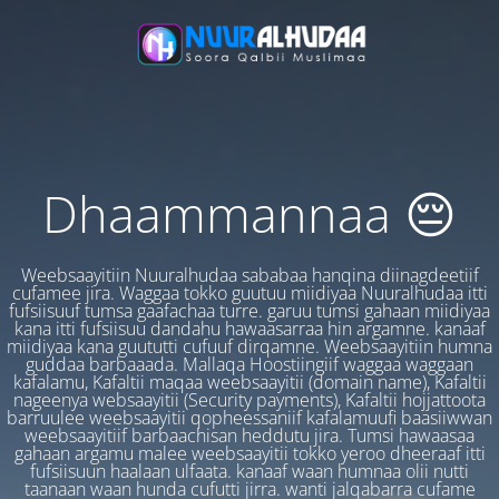
Dhaammannaa 😔
Weebsaayitiin Nuuralhudaa sababaa hanqina diinagdeetiif
cufamee jira. Waggaa tokko guutuu miidiyaa Nuuralhudaa itti
fufsiisuuf tumsa gaafachaa turre. garuu tumsi gahaan miidiyaa
kana itti fufsiisuu dandahu hawaasarraa hin argamne. kanaaf
miidiyaa kana guututti cufuuf dirqamne. Weebsaayitiin humna
guddaa barbaaada. Mallaqa Hoostiingiif waggaa waggaan
kafalamu, Kafaltii maqaa weebsaayitii (domain name), Kafaltii
nageenya websaayitii (Security payments), Kafaltii hojjattoota
barruulee weebsaayitii qopheessaniif kafalamuufi baasiiwwan
weebsaayitiif barbaachisan heddutu jira. Tumsi hawaasaa
gahaan argamu malee weebsaayitii tokko yeroo dheeraaf itti
fufsiisuun haalaan ulfaata. kanaaf waan humnaa olii nutti
taanaan waan hunda cufutti jirra. wanti jalqabarra cufame