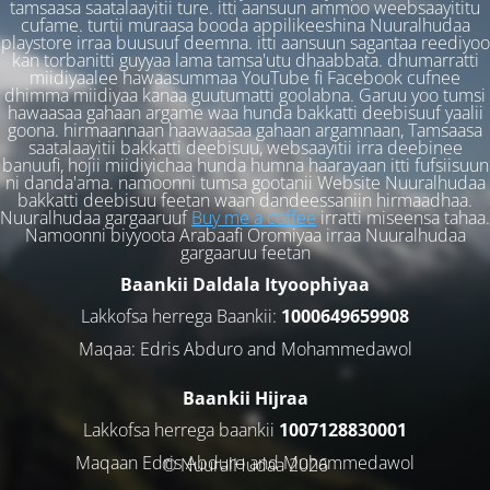
tamsaasa saatalaayitii ture. itti aansuun ammoo weebsaayititu
cufame. turtii muraasa booda appilikeeshina Nuuralhudaa
playstore irraa buusuuf deemna. itti aansuun sagantaa reediyoo
kan torbanitti guyyaa lama tamsa'utu dhaabbata. dhumarratti
miidiyaalee hawaasummaa YouTube fi Facebook cufnee
dhimma miidiyaa kanaa guutumatti goolabna. Garuu yoo tumsi
hawaasaa gahaan argame waa hunda bakkatti deebisuuf yaalii
goona. hirmaannaan haawaasaa gahaan argamnaan, Tamsaasa
saatalaayitii bakkatti deebisuu, websaayitii irra deebinee
banuufi, hojii miidiyichaa hunda humna haarayaan itti fufsiisuun
ni danda'ama. namoonni tumsa gootanii Website Nuuralhudaa
bakkatti deebisuu feetan waan dandeessaniin hirmaadhaa.
Nuuralhudaa gargaaruuf
Buy me a coffee
irratti miseensa tahaa.
Namoonni biyyoota Arabaafi Oromiyaa irraa Nuuralhudaa
gargaaruu feetan
Baankii Daldala Ityoophiyaa
Lakkofsa herrega Baankii:
1000649659908
Maqaa: Edris Abduro and Mohammedawol
Baankii Hijraa
Lakkofsa herrega baankii
1007128830001
Maqaan Edris Abduro and Muhammedawol
© NuuralHudaa 2026