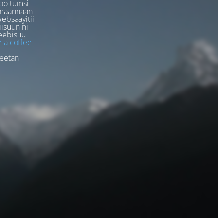
oo tumsi
rmaannaan
ebsaayitii
iisuun ni
eebisuu
 a coffee
feetan