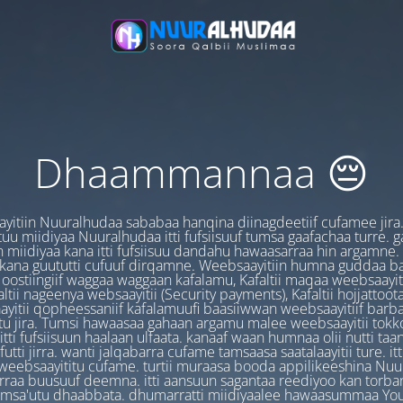
Dhaammannaa 😔
yitiin Nuuralhudaa sababaa hanqina diinagdeetiif cufamee jira
uu miidiyaa Nuuralhudaa itti fufsiisuuf tumsa gaafachaa turre. 
 miidiyaa kana itti fufsiisuu dandahu hawaasarraa hin argamne.
 kana guututti cufuuf dirqamne. Weebsaayitiin humna guddaa b
oostiingiif waggaa waggaan kafalamu, Kafaltii maqaa weebsaayit
ltii nageenya websaayitii (Security payments), Kafaltii hojjattoo
yitii qopheessaniif kafalamuufi baasiiwwan weebsaayitiif barb
u jira. Tumsi hawaasaa gahaan argamu malee weebsaayitii tokk
itti fufsiisuun haalaan ulfaata. kanaaf waan humnaa olii nutti ta
utti jirra. wanti jalqabarra cufame tamsaasa saatalaayitii ture. it
ebsaayititu cufame. turtii muraasa booda appilikeeshina Nu
irraa buusuuf deemna. itti aansuun sagantaa reediyoo kan torban
amsa'utu dhaabbata. dhumarratti miidiyaalee hawaasummaa You