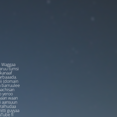
. Waggaa
garuu tumsi
 kanaaf
arbaaada.
ii (domain
ta barruulee
aachisan
o yeroo
anaan waan
ti aansuun
uralhudaa
itti guyyaa
Tube fi