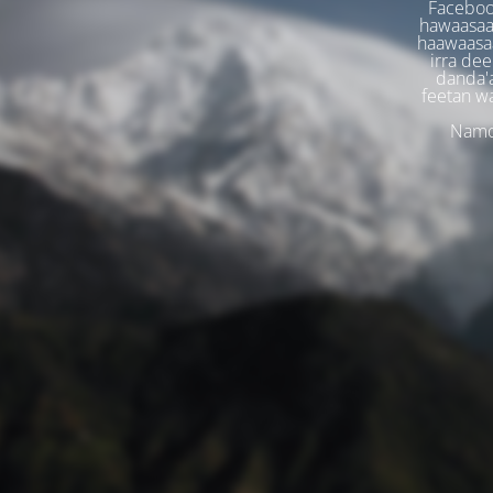
Faceboo
hawaasaa
haawaasaa
irra dee
danda'
feetan w
Namoo