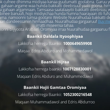
k cufnee dhimma miidiyaa kanaa guutumatti goolabna. Garuu y
 gahaan argame waa hunda bakkatti deebisuuf yaalii goona. hi
 gahaan argamnaan, Tamsaasa saatalaayitii bakkatti deebisuu, w
binee banuufi, hojii miidiyichaa hunda humna haarayaan itti fufs
ama. namoonni tumsa gootanii Website Nuuralhudaa bakkatti d
aan dandeessaniin hirmaadhaa. Nuuralhudaa gargaaruuf
Buy me
irratti miseensa tahaa.
nni biyyoota Arabaafi Oromiyaa irraa Nuuralhudaa gargaaruu 
Baankii Daldala Ityoophiyaa
Lakkofsa herrega Baankii:
1000649659908
Maqaa: Edris Abduro and Mohammedawol
Baankii Hijraa
Lakkofsa herrega baankii
1007128830001
Maqaan Edris Abduro and Muhammedawol
Baankii Hojii Gamtaa Oromiyaa
Lakkofsa herrega Baankii:
1052300216548
Maqaan Muhammadawol and Edris Abdurroo