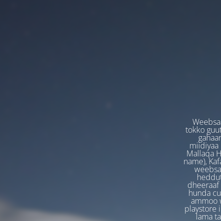
Weebsaa
tokko guut
gahaan
miidiyaa
Mallaqa H
name), Kafa
weebsaa
heddut
dheeraaf 
hunda cuf
ammoo we
playstore 
lama t