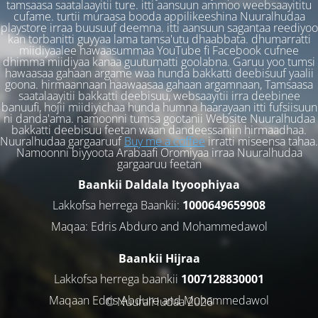
tamsaasa saatalaayitii ture. itti aansuun ammoo weebsaayititu
cufame. turtii muraasa booda appilikeeshina Nuuralhudaa
playstore irraa buusuuf deemna. itti aansuun sagantaa reediyoo
kan torbanitti guyyaa lama tamsa'utu dhaabbata. dhumarratti
miidiyaalee hawaasummaa YouTube fi Facebook cufnee
dhimma miidiyaa kanaa guutumatti goolabna. Garuu yoo tumsi
hawaasaa gahaan argame waa hunda bakkatti deebisuuf yaalii
goona. hirmaannaan haawaasaa gahaan argamnaan, Tamsaasa
saatalaayitii bakkatti deebisuu, websaayitii irra deebinee
banuufi, hojii miidiyichaa hunda humna haarayaan itti fufsiisuun
ni danda'ama. namoonni tumsa gootanii Website Nuuralhudaa
bakkatti deebisuu feetan waan dandeessaniin hirmaadhaa.
Nuuralhudaa gargaaruuf
Buy me a coffee
irratti miseensa tahaa.
Namoonni biyyoota Arabaafi Oromiyaa irraa Nuuralhudaa
gargaaruu feetan
Baankii Daldala Ityoophiyaa
Lakkofsa herrega Baankii:
1000649659908
Maqaa: Edris Abduro and Mohammedawol
Baankii Hijraa
Lakkofsa herrega baankii
1007128830001
Maqaan Edris Abduro and Muhammedawol
© NuuralHudaa 2026