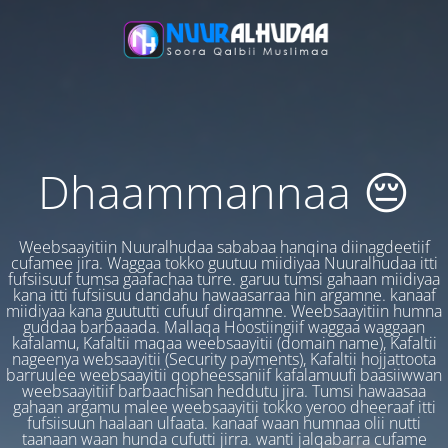
Dhaammannaa 😔
Weebsaayitiin Nuuralhudaa sababaa hanqina diinagdeetiif
cufamee jira. Waggaa tokko guutuu miidiyaa Nuuralhudaa itti
fufsiisuuf tumsa gaafachaa turre. garuu tumsi gahaan miidiyaa
kana itti fufsiisuu dandahu hawaasarraa hin argamne. kanaaf
miidiyaa kana guututti cufuuf dirqamne. Weebsaayitiin humna
guddaa barbaaada. Mallaqa Hoostiingiif waggaa waggaan
kafalamu, Kafaltii maqaa weebsaayitii (domain name), Kafaltii
nageenya websaayitii (Security payments), Kafaltii hojjattoota
barruulee weebsaayitii qopheessaniif kafalamuufi baasiiwwan
weebsaayitiif barbaachisan heddutu jira. Tumsi hawaasaa
gahaan argamu malee weebsaayitii tokko yeroo dheeraaf itti
fufsiisuun haalaan ulfaata. kanaaf waan humnaa olii nutti
taanaan waan hunda cufutti jirra. wanti jalqabarra cufame