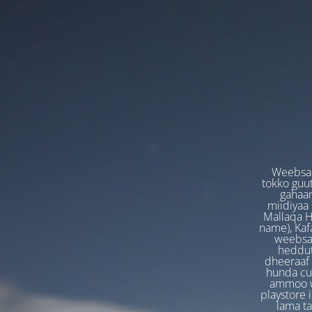
Weebsaa
tokko guut
gahaan
miidiyaa
Mallaqa H
name), Kafa
weebsaa
heddut
dheeraaf 
hunda cuf
ammoo we
playstore 
lama t