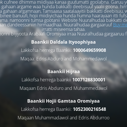
k cufnee dhimma miidiyaa kanaa guutumatti goolabna. Garuu y
 gahaan argame waa hunda bakkatti deebisuuf yaalii goona. hi
 gahaan argamnaan, Tamsaasa saatalaayitii bakkatti deebisuu, w
binee banuufi, hojii miidiyichaa hunda humna haarayaan itti fufs
ama. namoonni tumsa gootanii Website Nuuralhudaa bakkatti d
aan dandeessaniin hirmaadhaa. Nuuralhudaa gargaaruuf
Buy me
irratti miseensa tahaa.
nni biyyoota Arabaafi Oromiyaa irraa Nuuralhudaa gargaaruu 
Baankii Daldala Ityoophiyaa
Lakkofsa herrega Baankii:
1000649659908
Maqaa: Edris Abduro and Mohammedawol
Baankii Hijraa
Lakkofsa herrega baankii
1007128830001
Maqaan Edris Abduro and Muhammedawol
Baankii Hojii Gamtaa Oromiyaa
Lakkofsa herrega Baankii:
1052300216548
Maqaan Muhammadawol and Edris Abdurroo