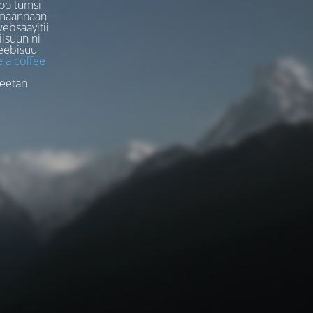
oo tumsi
rmaannaan
ebsaayitii
iisuun ni
eebisuu
 a coffee
feetan