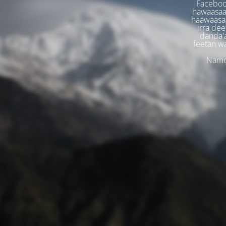
Faceboo
hawaasaa
haawaasaa
irra dee
danda'
feetan w
Namoo