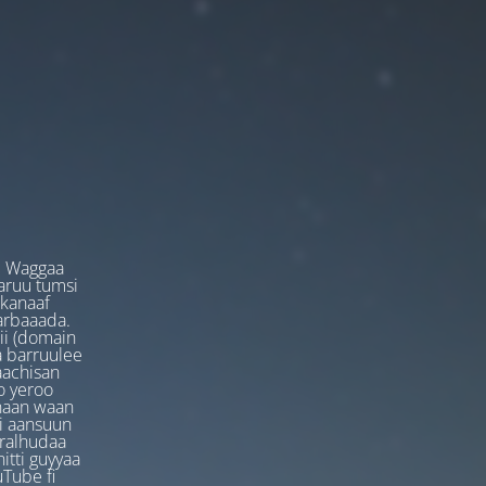
. Waggaa
garuu tumsi
 kanaaf
arbaaada.
ii (domain
ta barruulee
aachisan
o yeroo
anaan waan
ti aansuun
uralhudaa
itti guyyaa
Tube fi