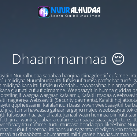
Dhaammannaa 😔
yitiin Nuuralhudaa sababaa hanqina diinagdeetiif cufamee jira
uu miidiyaa Nuuralhudaa itti fufsiisuuf tumsa gaafachaa turre. 
 miidiyaa kana itti fufsiisuu dandahu hawaasarraa hin argamne.
 kana guututti cufuuf dirqamne. Weebsaayitiin humna guddaa b
oostiingiif waggaa waggaan kafalamu, Kafaltii maqaa weebsaayit
ltii nageenya websaayitii (Security payments), Kafaltii hojjattoo
yitii qopheessaniif kafalamuufi baasiiwwan weebsaayitiif barb
u jira. Tumsi hawaasaa gahaan argamu malee weebsaayitii tokk
itti fufsiisuun haalaan ulfaata. kanaaf waan humnaa olii nutti ta
utti jirra. wanti jalqabarra cufame tamsaasa saatalaayitii ture. it
ebsaayititu cufame. turtii muraasa booda appilikeeshina Nu
irraa buusuuf deemna. itti aansuun sagantaa reediyoo kan torban
amsa'utu dhaabbata. dhumarratti miidiyaalee hawaasummaa You