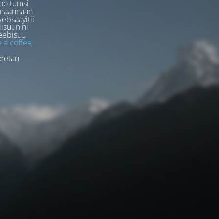
oo tumsi
rmaannaan
ebsaayitii
iisuun ni
eebisuu
 a coffee
feetan