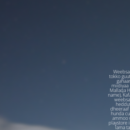
Weebsaa
tokko guut
gahaan
miidiyaa
Mallaqa H
name), Kafa
weebsaa
heddut
dheeraaf 
hunda cuf
ammoo we
playstore 
lama t