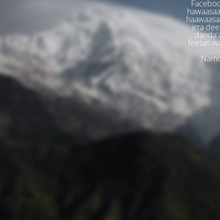
Faceboo
hawaasaa
haawaasaa
irra dee
danda'
feetan w
Namoo