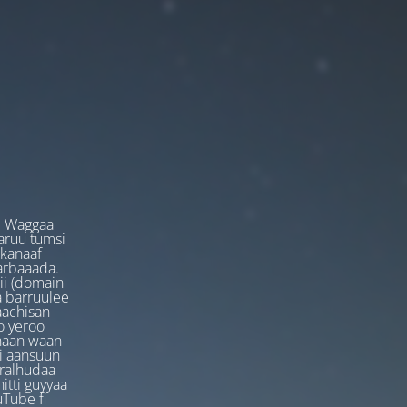
. Waggaa
garuu tumsi
 kanaaf
arbaaada.
ii (domain
ta barruulee
aachisan
o yeroo
anaan waan
ti aansuun
uralhudaa
itti guyyaa
Tube fi