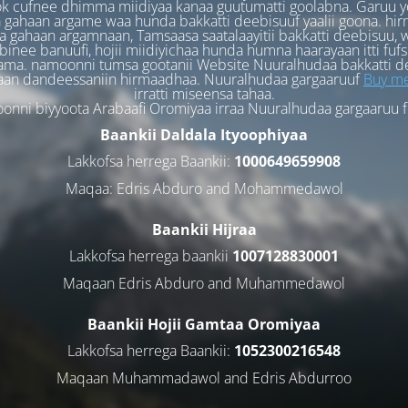
k cufnee dhimma miidiyaa kanaa guutumatti goolabna. Garuu y
 gahaan argame waa hunda bakkatti deebisuuf yaalii goona. hi
 gahaan argamnaan, Tamsaasa saatalaayitii bakkatti deebisuu, w
binee banuufi, hojii miidiyichaa hunda humna haarayaan itti fufs
ama. namoonni tumsa gootanii Website Nuuralhudaa bakkatti d
aan dandeessaniin hirmaadhaa. Nuuralhudaa gargaaruuf
Buy me
irratti miseensa tahaa.
nni biyyoota Arabaafi Oromiyaa irraa Nuuralhudaa gargaaruu 
Baankii Daldala Ityoophiyaa
Lakkofsa herrega Baankii:
1000649659908
Maqaa: Edris Abduro and Mohammedawol
Baankii Hijraa
Lakkofsa herrega baankii
1007128830001
Maqaan Edris Abduro and Muhammedawol
Baankii Hojii Gamtaa Oromiyaa
Lakkofsa herrega Baankii:
1052300216548
Maqaan Muhammadawol and Edris Abdurroo