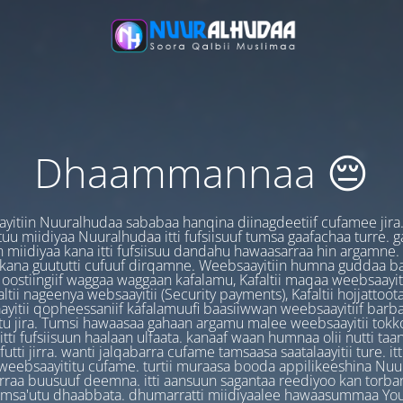
Dhaammannaa 😔
yitiin Nuuralhudaa sababaa hanqina diinagdeetiif cufamee jira
uu miidiyaa Nuuralhudaa itti fufsiisuuf tumsa gaafachaa turre. 
 miidiyaa kana itti fufsiisuu dandahu hawaasarraa hin argamne.
 kana guututti cufuuf dirqamne. Weebsaayitiin humna guddaa b
oostiingiif waggaa waggaan kafalamu, Kafaltii maqaa weebsaayit
ltii nageenya websaayitii (Security payments), Kafaltii hojjattoo
yitii qopheessaniif kafalamuufi baasiiwwan weebsaayitiif barb
u jira. Tumsi hawaasaa gahaan argamu malee weebsaayitii tokk
itti fufsiisuun haalaan ulfaata. kanaaf waan humnaa olii nutti ta
utti jirra. wanti jalqabarra cufame tamsaasa saatalaayitii ture. it
ebsaayititu cufame. turtii muraasa booda appilikeeshina Nu
irraa buusuuf deemna. itti aansuun sagantaa reediyoo kan torban
amsa'utu dhaabbata. dhumarratti miidiyaalee hawaasummaa You