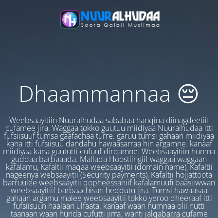
Dhaammannaa 😔
Weebsaayitiin Nuuralhudaa sababaa hanqina diinagdeetiif
cufamee jira. Waggaa tokko guutuu miidiyaa Nuuralhudaa itti
fufsiisuuf tumsa gaafachaa turre. garuu tumsi gahaan miidiyaa
kana itti fufsiisuu dandahu hawaasarraa hin argamne. kanaaf
miidiyaa kana guututti cufuuf dirqamne. Weebsaayitiin humna
guddaa barbaaada. Mallaqa Hoostiingiif waggaa waggaan
kafalamu, Kafaltii maqaa weebsaayitii (domain name), Kafaltii
nageenya websaayitii (Security payments), Kafaltii hojjattoota
barruulee weebsaayitii qopheessaniif kafalamuufi baasiiwwan
weebsaayitiif barbaachisan heddutu jira. Tumsi hawaasaa
gahaan argamu malee weebsaayitii tokko yeroo dheeraaf itti
fufsiisuun haalaan ulfaata. kanaaf waan humnaa olii nutti
taanaan waan hunda cufutti jirra. wanti jalqabarra cufame