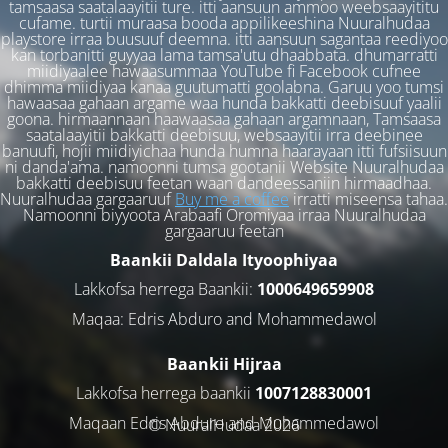
tamsaasa saatalaayitii ture. itti aansuun ammoo weebsaayititu
cufame. turtii muraasa booda appilikeeshina Nuuralhudaa
playstore irraa buusuuf deemna. itti aansuun sagantaa reediyoo
kan torbanitti guyyaa lama tamsa'utu dhaabbata. dhumarratti
miidiyaalee hawaasummaa YouTube fi Facebook cufnee
dhimma miidiyaa kanaa guutumatti goolabna. Garuu yoo tumsi
hawaasaa gahaan argame waa hunda bakkatti deebisuuf yaalii
goona. hirmaannaan haawaasaa gahaan argamnaan, Tamsaasa
saatalaayitii bakkatti deebisuu, websaayitii irra deebinee
banuufi, hojii miidiyichaa hunda humna haarayaan itti fufsiisuun
ni danda'ama. namoonni tumsa gootanii Website Nuuralhudaa
bakkatti deebisuu feetan waan dandeessaniin hirmaadhaa.
Nuuralhudaa gargaaruuf
Buy me a coffee
irratti miseensa tahaa.
Namoonni biyyoota Arabaafi Oromiyaa irraa Nuuralhudaa
gargaaruu feetan
Baankii Daldala Ityoophiyaa
Lakkofsa herrega Baankii:
1000649659908
Maqaa: Edris Abduro and Mohammedawol
Baankii Hijraa
Lakkofsa herrega baankii
1007128830001
Maqaan Edris Abduro and Muhammedawol
© NuuralHudaa 2026