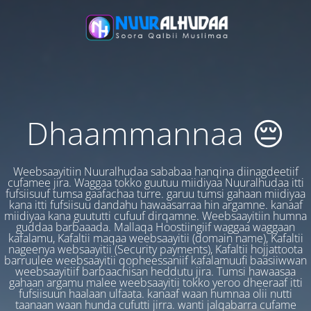
Dhaammannaa 😔
Weebsaayitiin Nuuralhudaa sababaa hanqina diinagdeetiif
cufamee jira. Waggaa tokko guutuu miidiyaa Nuuralhudaa itti
fufsiisuuf tumsa gaafachaa turre. garuu tumsi gahaan miidiyaa
kana itti fufsiisuu dandahu hawaasarraa hin argamne. kanaaf
miidiyaa kana guututti cufuuf dirqamne. Weebsaayitiin humna
guddaa barbaaada. Mallaqa Hoostiingiif waggaa waggaan
kafalamu, Kafaltii maqaa weebsaayitii (domain name), Kafaltii
nageenya websaayitii (Security payments), Kafaltii hojjattoota
barruulee weebsaayitii qopheessaniif kafalamuufi baasiiwwan
weebsaayitiif barbaachisan heddutu jira. Tumsi hawaasaa
gahaan argamu malee weebsaayitii tokko yeroo dheeraaf itti
fufsiisuun haalaan ulfaata. kanaaf waan humnaa olii nutti
taanaan waan hunda cufutti jirra. wanti jalqabarra cufame