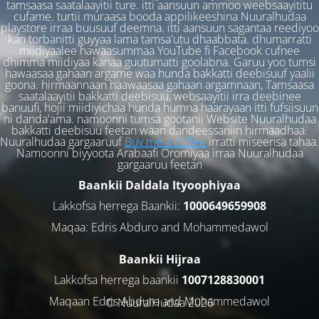
tamsaasa saatalaayitii ture. itti aansuun ammoo weebsaayititu
cufame. turtii muraasa booda appilikeeshina Nuuralhudaa
playstore irraa buusuuf deemna. itti aansuun sagantaa reediyoo
kan torbanitti guyyaa lama tamsa'utu dhaabbata. dhumarratti
miidiyaalee hawaasummaa YouTube fi Facebook cufnee
dhimma miidiyaa kanaa guutumatti goolabna. Garuu yoo tumsi
hawaasaa gahaan argame waa hunda bakkatti deebisuuf yaalii
goona. hirmaannaan haawaasaa gahaan argamnaan, Tamsaasa
saatalaayitii bakkatti deebisuu, websaayitii irra deebinee
banuufi, hojii miidiyichaa hunda humna haarayaan itti fufsiisuun
ni danda'ama. namoonni tumsa gootanii Website Nuuralhudaa
bakkatti deebisuu feetan waan dandeessaniin hirmaadhaa.
Nuuralhudaa gargaaruuf
Buy me a coffee
irratti miseensa tahaa.
Namoonni biyyoota Arabaafi Oromiyaa irraa Nuuralhudaa
gargaaruu feetan
Baankii Daldala Ityoophiyaa
Lakkofsa herrega Baankii:
1000649659908
Maqaa: Edris Abduro and Mohammedawol
Baankii Hijraa
Lakkofsa herrega baankii
1007128830001
Maqaan Edris Abduro and Muhammedawol
© NuuralHudaa 2026