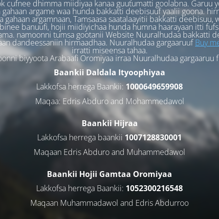
k cufnee dhimma miidiyaa kanaa guutumatti goolabna. Garuu y
 gahaan argame waa hunda bakkatti deebisuuf yaalii goona. hi
 gahaan argamnaan, Tamsaasa saatalaayitii bakkatti deebisuu, w
binee banuufi, hojii miidiyichaa hunda humna haarayaan itti fufs
ama. namoonni tumsa gootanii Website Nuuralhudaa bakkatti d
aan dandeessaniin hirmaadhaa. Nuuralhudaa gargaaruuf
Buy me
irratti miseensa tahaa.
nni biyyoota Arabaafi Oromiyaa irraa Nuuralhudaa gargaaruu 
Baankii Daldala Ityoophiyaa
Lakkofsa herrega Baankii:
1000649659908
Maqaa: Edris Abduro and Mohammedawol
Baankii Hijraa
Lakkofsa herrega baankii
1007128830001
Maqaan Edris Abduro and Muhammedawol
Baankii Hojii Gamtaa Oromiyaa
Lakkofsa herrega Baankii:
1052300216548
Maqaan Muhammadawol and Edris Abdurroo