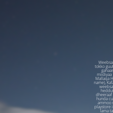
Weebsaa
tokko guut
gahaan
miidiyaa
Mallaqa H
name), Kafa
weebsaa
heddut
dheeraaf 
hunda cuf
ammoo we
playstore 
lama t