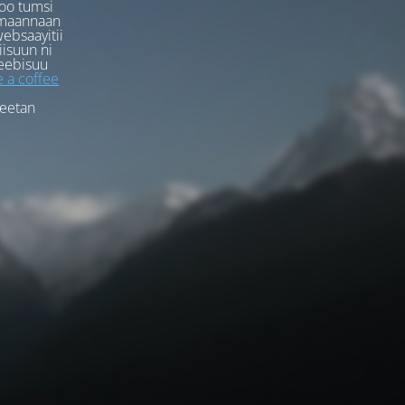
oo tumsi
rmaannaan
ebsaayitii
iisuun ni
eebisuu
 a coffee
feetan