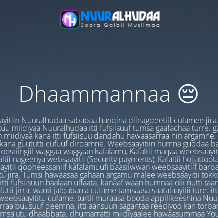
Dhaammannaa 😔
yitiin Nuuralhudaa sababaa hanqina diinagdeetiif cufamee jira
uu miidiyaa Nuuralhudaa itti fufsiisuuf tumsa gaafachaa turre. 
 miidiyaa kana itti fufsiisuu dandahu hawaasarraa hin argamne.
 kana guututti cufuuf dirqamne. Weebsaayitiin humna guddaa b
oostiingiif waggaa waggaan kafalamu, Kafaltii maqaa weebsaayit
ltii nageenya websaayitii (Security payments), Kafaltii hojjattoo
yitii qopheessaniif kafalamuufi baasiiwwan weebsaayitiif barb
u jira. Tumsi hawaasaa gahaan argamu malee weebsaayitii tokk
itti fufsiisuun haalaan ulfaata. kanaaf waan humnaa olii nutti ta
utti jirra. wanti jalqabarra cufame tamsaasa saatalaayitii ture. it
ebsaayititu cufame. turtii muraasa booda appilikeeshina Nu
irraa buusuuf deemna. itti aansuun sagantaa reediyoo kan torban
amsa'utu dhaabbata. dhumarratti miidiyaalee hawaasummaa You