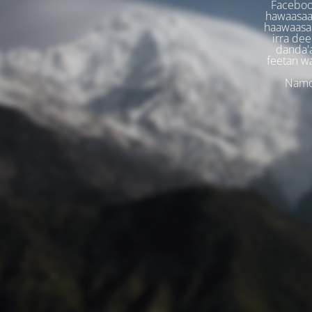
Faceboo
hawaasaa
haawaasaa
irra dee
danda'
feetan w
Namoo