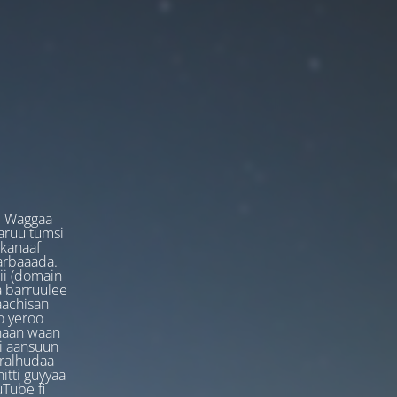
. Waggaa
garuu tumsi
 kanaaf
arbaaada.
ii (domain
ta barruulee
aachisan
o yeroo
anaan waan
ti aansuun
uralhudaa
itti guyyaa
Tube fi