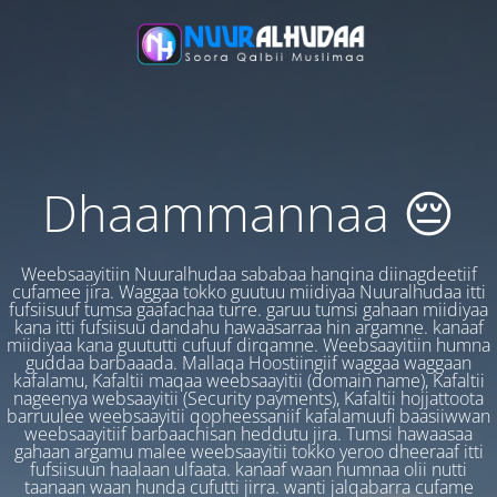
Dhaammannaa 😔
Weebsaayitiin Nuuralhudaa sababaa hanqina diinagdeetiif
cufamee jira. Waggaa tokko guutuu miidiyaa Nuuralhudaa itti
fufsiisuuf tumsa gaafachaa turre. garuu tumsi gahaan miidiyaa
kana itti fufsiisuu dandahu hawaasarraa hin argamne. kanaaf
miidiyaa kana guututti cufuuf dirqamne. Weebsaayitiin humna
guddaa barbaaada. Mallaqa Hoostiingiif waggaa waggaan
kafalamu, Kafaltii maqaa weebsaayitii (domain name), Kafaltii
nageenya websaayitii (Security payments), Kafaltii hojjattoota
barruulee weebsaayitii qopheessaniif kafalamuufi baasiiwwan
weebsaayitiif barbaachisan heddutu jira. Tumsi hawaasaa
gahaan argamu malee weebsaayitii tokko yeroo dheeraaf itti
fufsiisuun haalaan ulfaata. kanaaf waan humnaa olii nutti
taanaan waan hunda cufutti jirra. wanti jalqabarra cufame