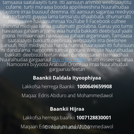
tamsaasa saatalaayitii ture. itti aansuun ammoo weebsaayititu
cufame. turtii muraasa booda appilikeeshina Nuuralhudaa
playstore irraa buusuuf deemna. itti aansuun sagantaa reediyoo
kan torbanitti guyyaa lama tamsa'utu dhaabbata. dhumarratti
miidiyaalee hawaasummaa YouTube fi Facebook cufnee
dhimma miidiyaa kanaa guutumatti goolabna. Garuu yoo tumsi
hawaasaa gahaan argame waa hunda bakkatti deebisuuf yaalii
goona. hirmaannaan haawaasaa gahaan argamnaan, Tamsaasa
saatalaayitii bakkatti deebisuu, websaayitii irra deebinee
banuufi, hojii miidiyichaa hunda humna haarayaan itti fufsiisuun
ni danda'ama. namoonni tumsa gootanii Website Nuuralhudaa
bakkatti deebisuu feetan waan dandeessaniin hirmaadhaa.
Nuuralhudaa gargaaruuf
Buy me a coffee
irratti miseensa tahaa.
Namoonni biyyoota Arabaafi Oromiyaa irraa Nuuralhudaa
gargaaruu feetan
Baankii Daldala Ityoophiyaa
Lakkofsa herrega Baankii:
1000649659908
Maqaa: Edris Abduro and Mohammedawol
Baankii Hijraa
Lakkofsa herrega baankii
1007128830001
Maqaan Edris Abduro and Muhammedawol
© NuuralHudaa 2026