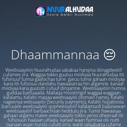
Dhaammannaa 😔
Weebsaayitiin Nuuralhudaa sababaa hanqina diinagdeetiif
cufamee jira. Waggaa tokko guutuu miidiyaa Nuuralhudaa itti
fufsiisuuf tumsa gaafachaa turre. garuu tumsi gahaan miidiyaa
kana itti fufsiisuu dandahu hawaasarraa hin argamne. kanaaf
miidiyaa kana guututti cufuuf dirqamne. Weebsaayitiin humna
guddaa barbaaada. Mallaqa Hoostiingiif waggaa waggaan
kafalamu, Kafaltii maqaa weebsaayitii (domain name), Kafaltii
nageenya websaayitii (Security payments), Kafaltii hojjattoota
barruulee weebsaayitii qopheessaniif kafalamuufi baasiiwwan
weebsaayitiif barbaachisan heddutu jira. Tumsi hawaasaa
gahaan argamu malee weebsaayitii tokko yeroo dheeraaf itti
fufsiisuun haalaan ulfaata. kanaaf waan humnaa olii nutti
taanaan waan hunda cufutti jirra. wanti jalqabarra cufame