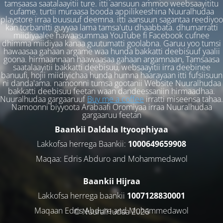
tamsaasa saatalaayitii ture. itti aansuun ammoo weebsaayititu
cufame. turtii muraasa booda appilikeeshina Nuuralhudaa
playstore irraa buusuuf deemna. itti aansuun sagantaa reediyoo
kan torbanitti guyyaa lama tamsa'utu dhaabbata. dhumarratti
miidiyaalee hawaasummaa YouTube fi Facebook cufnee
dhimma miidiyaa kanaa guutumatti goolabna. Garuu yoo tumsi
hawaasaa gahaan argame waa hunda bakkatti deebisuuf yaalii
goona. hirmaannaan haawaasaa gahaan argamnaan, Tamsaasa
saatalaayitii bakkatti deebisuu, websaayitii irra deebinee
banuufi, hojii miidiyichaa hunda humna haarayaan itti fufsiisuun
ni danda'ama. namoonni tumsa gootanii Website Nuuralhudaa
bakkatti deebisuu feetan waan dandeessaniin hirmaadhaa.
Nuuralhudaa gargaaruuf
Buy me a coffee
irratti miseensa tahaa.
Namoonni biyyoota Arabaafi Oromiyaa irraa Nuuralhudaa
gargaaruu feetan
Baankii Daldala Ityoophiyaa
Lakkofsa herrega Baankii:
1000649659908
Maqaa: Edris Abduro and Mohammedawol
Baankii Hijraa
Lakkofsa herrega baankii
1007128830001
Maqaan Edris Abduro and Muhammedawol
© NuuralHudaa 2026