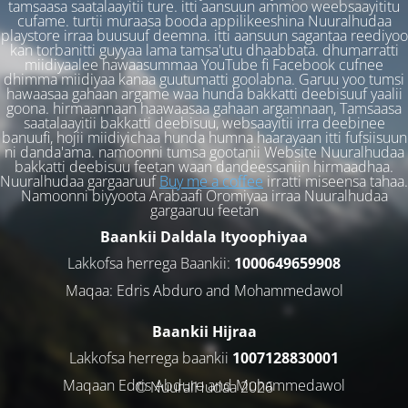
tamsaasa saatalaayitii ture. itti aansuun ammoo weebsaayititu
cufame. turtii muraasa booda appilikeeshina Nuuralhudaa
playstore irraa buusuuf deemna. itti aansuun sagantaa reediyoo
kan torbanitti guyyaa lama tamsa'utu dhaabbata. dhumarratti
miidiyaalee hawaasummaa YouTube fi Facebook cufnee
dhimma miidiyaa kanaa guutumatti goolabna. Garuu yoo tumsi
hawaasaa gahaan argame waa hunda bakkatti deebisuuf yaalii
goona. hirmaannaan haawaasaa gahaan argamnaan, Tamsaasa
saatalaayitii bakkatti deebisuu, websaayitii irra deebinee
banuufi, hojii miidiyichaa hunda humna haarayaan itti fufsiisuun
ni danda'ama. namoonni tumsa gootanii Website Nuuralhudaa
bakkatti deebisuu feetan waan dandeessaniin hirmaadhaa.
Nuuralhudaa gargaaruuf
Buy me a coffee
irratti miseensa tahaa.
Namoonni biyyoota Arabaafi Oromiyaa irraa Nuuralhudaa
gargaaruu feetan
Baankii Daldala Ityoophiyaa
Lakkofsa herrega Baankii:
1000649659908
Maqaa: Edris Abduro and Mohammedawol
Baankii Hijraa
Lakkofsa herrega baankii
1007128830001
Maqaan Edris Abduro and Muhammedawol
© NuuralHudaa 2026