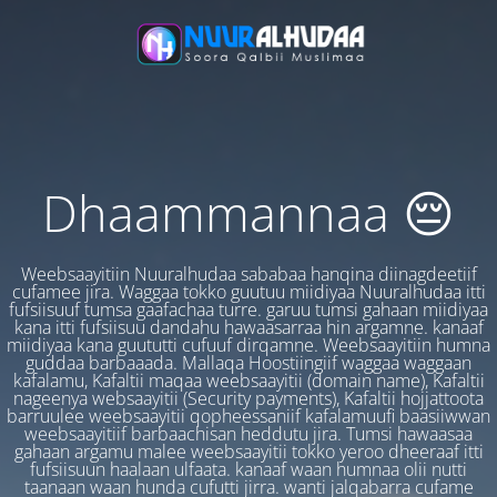
Dhaammannaa 😔
Weebsaayitiin Nuuralhudaa sababaa hanqina diinagdeetiif
cufamee jira. Waggaa tokko guutuu miidiyaa Nuuralhudaa itti
fufsiisuuf tumsa gaafachaa turre. garuu tumsi gahaan miidiyaa
kana itti fufsiisuu dandahu hawaasarraa hin argamne. kanaaf
miidiyaa kana guututti cufuuf dirqamne. Weebsaayitiin humna
guddaa barbaaada. Mallaqa Hoostiingiif waggaa waggaan
kafalamu, Kafaltii maqaa weebsaayitii (domain name), Kafaltii
nageenya websaayitii (Security payments), Kafaltii hojjattoota
barruulee weebsaayitii qopheessaniif kafalamuufi baasiiwwan
weebsaayitiif barbaachisan heddutu jira. Tumsi hawaasaa
gahaan argamu malee weebsaayitii tokko yeroo dheeraaf itti
fufsiisuun haalaan ulfaata. kanaaf waan humnaa olii nutti
taanaan waan hunda cufutti jirra. wanti jalqabarra cufame