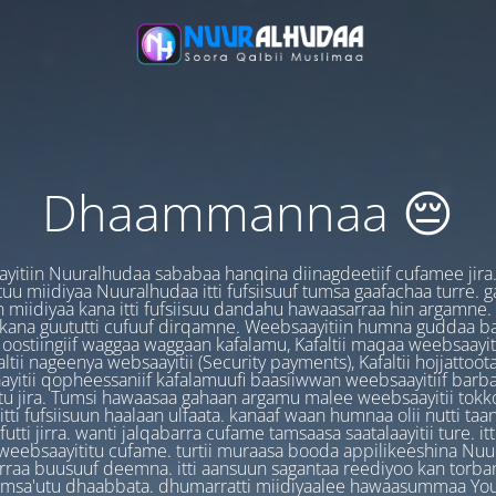
Dhaammannaa 😔
yitiin Nuuralhudaa sababaa hanqina diinagdeetiif cufamee jira
uu miidiyaa Nuuralhudaa itti fufsiisuuf tumsa gaafachaa turre. 
 miidiyaa kana itti fufsiisuu dandahu hawaasarraa hin argamne.
 kana guututti cufuuf dirqamne. Weebsaayitiin humna guddaa b
oostiingiif waggaa waggaan kafalamu, Kafaltii maqaa weebsaayit
ltii nageenya websaayitii (Security payments), Kafaltii hojjattoo
yitii qopheessaniif kafalamuufi baasiiwwan weebsaayitiif barb
u jira. Tumsi hawaasaa gahaan argamu malee weebsaayitii tokk
itti fufsiisuun haalaan ulfaata. kanaaf waan humnaa olii nutti ta
utti jirra. wanti jalqabarra cufame tamsaasa saatalaayitii ture. it
ebsaayititu cufame. turtii muraasa booda appilikeeshina Nu
irraa buusuuf deemna. itti aansuun sagantaa reediyoo kan torban
amsa'utu dhaabbata. dhumarratti miidiyaalee hawaasummaa You