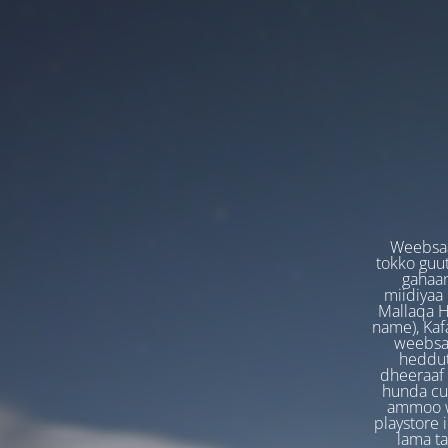
Weebsaa
tokko guut
gahaan
miidiyaa
Mallaqa H
name), Kafa
weebsaa
heddut
dheeraaf 
hunda cuf
ammoo we
playstore 
lama t