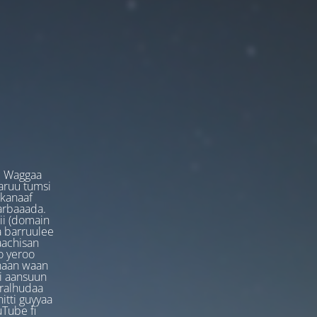
. Waggaa
garuu tumsi
 kanaaf
arbaaada.
ii (domain
ta barruulee
aachisan
o yeroo
anaan waan
ti aansuun
uralhudaa
itti guyyaa
Tube fi