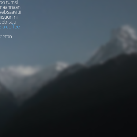
oo tumsi
rmaannaan
ebsaayitii
iisuun ni
eebisuu
 a coffee
feetan