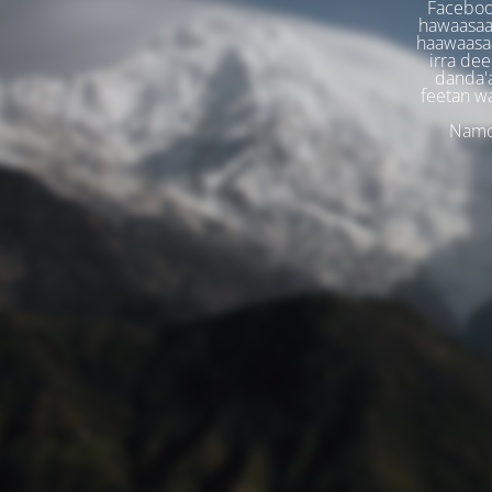
Faceboo
hawaasaa
haawaasaa
irra dee
danda'
feetan w
Namoo