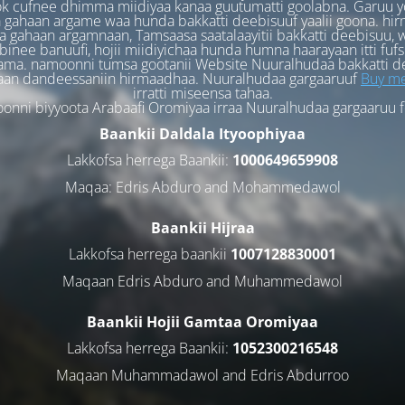
k cufnee dhimma miidiyaa kanaa guutumatti goolabna. Garuu y
 gahaan argame waa hunda bakkatti deebisuuf yaalii goona. hi
 gahaan argamnaan, Tamsaasa saatalaayitii bakkatti deebisuu, w
binee banuufi, hojii miidiyichaa hunda humna haarayaan itti fufs
ama. namoonni tumsa gootanii Website Nuuralhudaa bakkatti d
aan dandeessaniin hirmaadhaa. Nuuralhudaa gargaaruuf
Buy me
irratti miseensa tahaa.
nni biyyoota Arabaafi Oromiyaa irraa Nuuralhudaa gargaaruu 
Baankii Daldala Ityoophiyaa
Lakkofsa herrega Baankii:
1000649659908
Maqaa: Edris Abduro and Mohammedawol
Baankii Hijraa
Lakkofsa herrega baankii
1007128830001
Maqaan Edris Abduro and Muhammedawol
Baankii Hojii Gamtaa Oromiyaa
Lakkofsa herrega Baankii:
1052300216548
Maqaan Muhammadawol and Edris Abdurroo