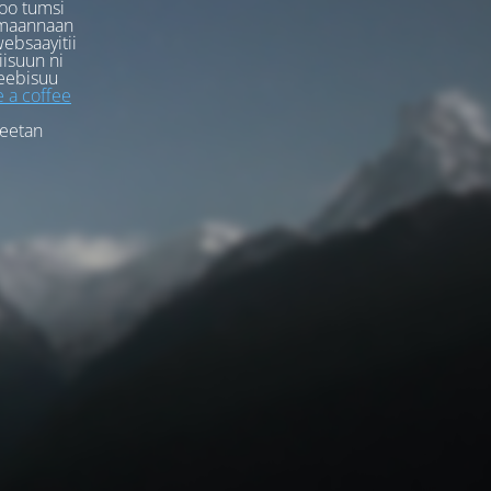
oo tumsi
rmaannaan
ebsaayitii
iisuun ni
eebisuu
 a coffee
feetan