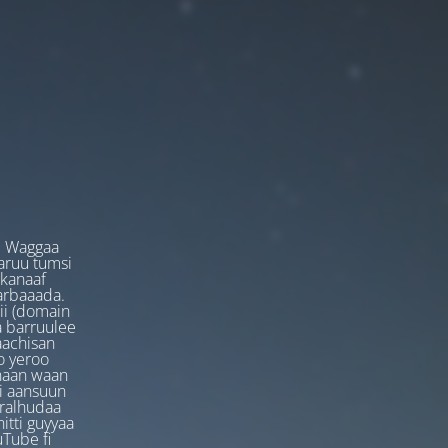
. Waggaa
garuu tumsi
 kanaaf
arbaaada.
ii (domain
ta barruulee
aachisan
o yeroo
anaan waan
ti aansuun
uralhudaa
itti guyyaa
Tube fi