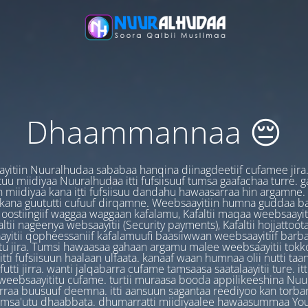
Dhaammannaa 😔
yitiin Nuuralhudaa sababaa hanqina diinagdeetiif cufamee jira
uu miidiyaa Nuuralhudaa itti fufsiisuuf tumsa gaafachaa turre. 
 miidiyaa kana itti fufsiisuu dandahu hawaasarraa hin argamne.
 kana guututti cufuuf dirqamne. Weebsaayitiin humna guddaa b
oostiingiif waggaa waggaan kafalamu, Kafaltii maqaa weebsaayit
ltii nageenya websaayitii (Security payments), Kafaltii hojjattoo
yitii qopheessaniif kafalamuufi baasiiwwan weebsaayitiif barb
u jira. Tumsi hawaasaa gahaan argamu malee weebsaayitii tokk
itti fufsiisuun haalaan ulfaata. kanaaf waan humnaa olii nutti ta
utti jirra. wanti jalqabarra cufame tamsaasa saatalaayitii ture. it
ebsaayititu cufame. turtii muraasa booda appilikeeshina Nu
irraa buusuuf deemna. itti aansuun sagantaa reediyoo kan torban
amsa'utu dhaabbata. dhumarratti miidiyaalee hawaasummaa You