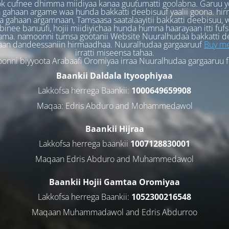
k cufnee dhimma miidiyaa kanaa guutumatti goolabna. Garuu y
 gahaan argame waa hunda bakkatti deebisuuf yaalii goona. hi
 gahaan argamnaan, Tamsaasa saatalaayitii bakkatti deebisuu, w
binee banuufi, hojii miidiyichaa hunda humna haarayaan itti fufs
ama. namoonni tumsa gootanii Website Nuuralhudaa bakkatti d
aan dandeessaniin hirmaadhaa. Nuuralhudaa gargaaruuf
Buy me
irratti miseensa tahaa.
nni biyyoota Arabaafi Oromiyaa irraa Nuuralhudaa gargaaruu 
Baankii Daldala Ityoophiyaa
Lakkofsa herrega Baankii:
1000649659908
Maqaa: Edris Abduro and Mohammedawol
Baankii Hijraa
Lakkofsa herrega baankii
1007128830001
Maqaan Edris Abduro and Muhammedawol
Baankii Hojii Gamtaa Oromiyaa
Lakkofsa herrega Baankii:
1052300216548
Maqaan Muhammadawol and Edris Abdurroo