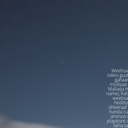
Weebsaa
tokko guut
gahaan
miidiyaa
Mallaqa H
name), Kafa
weebsaa
heddut
dheeraaf 
hunda cuf
ammoo we
playstore 
lama t