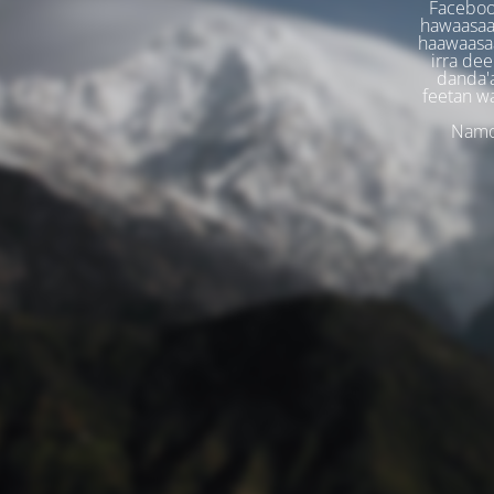
Faceboo
hawaasaa
haawaasaa
irra dee
danda'
feetan w
Namoo