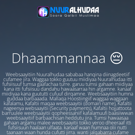
Dhaammannaa 😔
Weebsaayitiin Nuuralhudaa sababaa hanqina diinagdeetiif
cufamee jira. Waggaa tokko guutuu miidiyaa Nuuralhudaa itti
fufsiisuuf tumsa gaafachaa turre. garuu tumsi gahaan miidiyaa
kana itti fufsiisuu dandahu hawaasarraa hin argamne. kanaaf
miidiyaa kana guututti cufuuf dirqamne. Weebsaayitiin humna
guddaa barbaaada. Mallaqa Hoostiingiif waggaa waggaan
kafalamu, Kafaltii maqaa weebsaayitii (domain name), Kafaltii
nageenya websaayitii (Security payments), Kafaltii hojjattoota
barruulee weebsaayitii qopheessaniif kafalamuufi baasiiwwan
weebsaayitiif barbaachisan heddutu jira. Tumsi hawaasaa
gahaan argamu malee weebsaayitii tokko yeroo dheeraaf itti
fufsiisuun haalaan ulfaata. kanaaf waan humnaa olii nutti
taanaan waan hunda cufutti jirra. wanti jalqabarra cufame