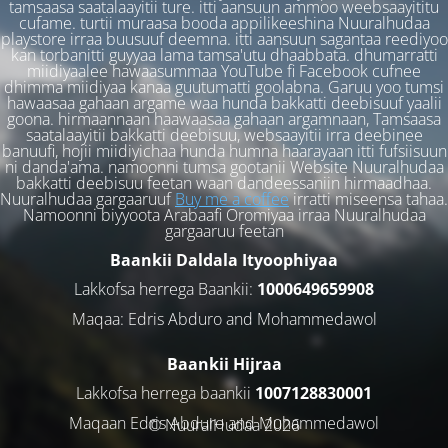
tamsaasa saatalaayitii ture. itti aansuun ammoo weebsaayititu
cufame. turtii muraasa booda appilikeeshina Nuuralhudaa
playstore irraa buusuuf deemna. itti aansuun sagantaa reediyoo
kan torbanitti guyyaa lama tamsa'utu dhaabbata. dhumarratti
miidiyaalee hawaasummaa YouTube fi Facebook cufnee
dhimma miidiyaa kanaa guutumatti goolabna. Garuu yoo tumsi
hawaasaa gahaan argame waa hunda bakkatti deebisuuf yaalii
goona. hirmaannaan haawaasaa gahaan argamnaan, Tamsaasa
saatalaayitii bakkatti deebisuu, websaayitii irra deebinee
banuufi, hojii miidiyichaa hunda humna haarayaan itti fufsiisuun
ni danda'ama. namoonni tumsa gootanii Website Nuuralhudaa
bakkatti deebisuu feetan waan dandeessaniin hirmaadhaa.
Nuuralhudaa gargaaruuf
Buy me a coffee
irratti miseensa tahaa.
Namoonni biyyoota Arabaafi Oromiyaa irraa Nuuralhudaa
gargaaruu feetan
Baankii Daldala Ityoophiyaa
Lakkofsa herrega Baankii:
1000649659908
Maqaa: Edris Abduro and Mohammedawol
Baankii Hijraa
Lakkofsa herrega baankii
1007128830001
Maqaan Edris Abduro and Muhammedawol
© NuuralHudaa 2026