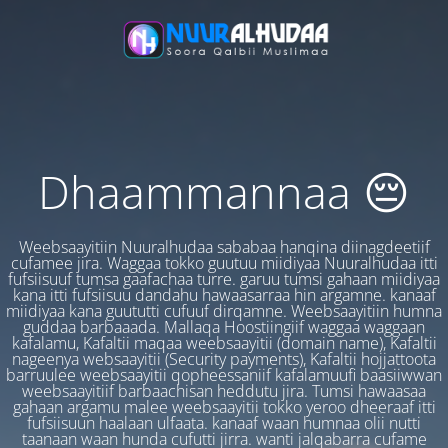
Dhaammannaa 😔
Weebsaayitiin Nuuralhudaa sababaa hanqina diinagdeetiif
cufamee jira. Waggaa tokko guutuu miidiyaa Nuuralhudaa itti
fufsiisuuf tumsa gaafachaa turre. garuu tumsi gahaan miidiyaa
kana itti fufsiisuu dandahu hawaasarraa hin argamne. kanaaf
miidiyaa kana guututti cufuuf dirqamne. Weebsaayitiin humna
guddaa barbaaada. Mallaqa Hoostiingiif waggaa waggaan
kafalamu, Kafaltii maqaa weebsaayitii (domain name), Kafaltii
nageenya websaayitii (Security payments), Kafaltii hojjattoota
barruulee weebsaayitii qopheessaniif kafalamuufi baasiiwwan
weebsaayitiif barbaachisan heddutu jira. Tumsi hawaasaa
gahaan argamu malee weebsaayitii tokko yeroo dheeraaf itti
fufsiisuun haalaan ulfaata. kanaaf waan humnaa olii nutti
taanaan waan hunda cufutti jirra. wanti jalqabarra cufame