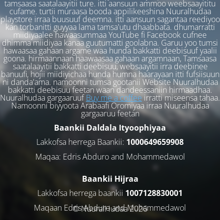
tamsaasa saatalaayitii ture. itti aansuun ammoo weebsaayititu
cufame. turtii muraasa booda appilikeeshina Nuuralhudaa
playstore irraa buusuuf deemna. itti aansuun sagantaa reediyoo
kan torbanitti guyyaa lama tamsa'utu dhaabbata. dhumarratti
miidiyaalee hawaasummaa YouTube fi Facebook cufnee
dhimma miidiyaa kanaa guutumatti goolabna. Garuu yoo tumsi
hawaasaa gahaan argame waa hunda bakkatti deebisuuf yaalii
goona. hirmaannaan haawaasaa gahaan argamnaan, Tamsaasa
saatalaayitii bakkatti deebisuu, websaayitii irra deebinee
banuufi, hojii miidiyichaa hunda humna haarayaan itti fufsiisuun
ni danda'ama. namoonni tumsa gootanii Website Nuuralhudaa
bakkatti deebisuu feetan waan dandeessaniin hirmaadhaa.
Nuuralhudaa gargaaruuf
Buy me a coffee
irratti miseensa tahaa.
Namoonni biyyoota Arabaafi Oromiyaa irraa Nuuralhudaa
gargaaruu feetan
Baankii Daldala Ityoophiyaa
Lakkofsa herrega Baankii:
1000649659908
Maqaa: Edris Abduro and Mohammedawol
Baankii Hijraa
Lakkofsa herrega baankii
1007128830001
Maqaan Edris Abduro and Muhammedawol
© NuuralHudaa 2026