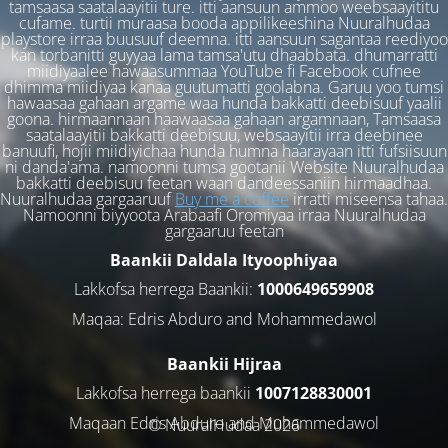
tamsaasa saatalaayitii ture. itti aansuun ammoo weebsaayititu
cufame. turtii muraasa booda appilikeeshina Nuuralhudaa
playstore irraa buusuuf deemna. itti aansuun sagantaa reediyoo
kan torbanitti guyyaa lama tamsa'utu dhaabbata. dhumarratti
miidiyaalee hawaasummaa YouTube fi Facebook cufnee
dhimma miidiyaa kanaa guutumatti goolabna. Garuu yoo tumsi
hawaasaa gahaan argame waa hunda bakkatti deebisuuf yaalii
goona. hirmaannaan haawaasaa gahaan argamnaan, Tamsaasa
saatalaayitii bakkatti deebisuu, websaayitii irra deebinee
banuufi, hojii miidiyichaa hunda humna haarayaan itti fufsiisuun
ni danda'ama. namoonni tumsa gootanii Website Nuuralhudaa
bakkatti deebisuu feetan waan dandeessaniin hirmaadhaa.
Nuuralhudaa gargaaruuf
Buy me a coffee
irratti miseensa tahaa.
Namoonni biyyoota Arabaafi Oromiyaa irraa Nuuralhudaa
gargaaruu feetan
Baankii Daldala Ityoophiyaa
Lakkofsa herrega Baankii:
1000649659908
Maqaa: Edris Abduro and Mohammedawol
Baankii Hijraa
Lakkofsa herrega baankii
1007128830001
Maqaan Edris Abduro and Muhammedawol
© NuuralHudaa 2026