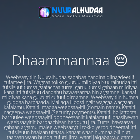
Dhaammannaa 😔
Weebsaayitiin Nuuralhudaa sababaa hanqina diinagdeetiif
cufamee jira. Waggaa tokko guutuu miidiyaa Nuuralhudaa itti
fufsiisuuf tumsa gaafachaa turre. garuu tumsi gahaan miidiyaa
kana itti fufsiisuu dandahu hawaasarraa hin argamne. kanaaf
miidiyaa kana guututti cufuuf dirqamne. Weebsaayitiin humna
guddaa barbaaada. Mallaqa Hoostiingiif waggaa waggaan
kafalamu, Kafaltii maqaa weebsaayitii (domain name), Kafaltii
nageenya websaayitii (Security payments), Kafaltii hojjattoota
barruulee weebsaayitii qopheessaniif kafalamuufi baasiiwwan
weebsaayitiif barbaachisan heddutu jira. Tumsi hawaasaa
gahaan argamu malee weebsaayitii tokko yeroo dheeraaf itti
fufsiisuun haalaan ulfaata. kanaaf waan humnaa olii nutti
taanaan waan hunda cufutti jirra. wanti jalqabarra cufame