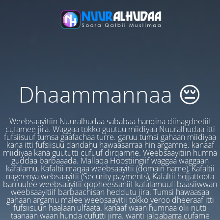
Dhaammannaa 😔
Weebsaayitiin Nuuralhudaa sababaa hanqina diinagdeetiif
cufamee jira. Waggaa tokko guutuu miidiyaa Nuuralhudaa itti
fufsiisuuf tumsa gaafachaa turre. garuu tumsi gahaan miidiyaa
kana itti fufsiisuu dandahu hawaasarraa hin argamne. kanaaf
miidiyaa kana guututti cufuuf dirqamne. Weebsaayitiin humna
guddaa barbaaada. Mallaqa Hoostiingiif waggaa waggaan
kafalamu, Kafaltii maqaa weebsaayitii (domain name), Kafaltii
nageenya websaayitii (Security payments), Kafaltii hojjattoota
barruulee weebsaayitii qopheessaniif kafalamuufi baasiiwwan
weebsaayitiif barbaachisan heddutu jira. Tumsi hawaasaa
gahaan argamu malee weebsaayitii tokko yeroo dheeraaf itti
fufsiisuun haalaan ulfaata. kanaaf waan humnaa olii nutti
taanaan waan hunda cufutti jirra. wanti jalqabarra cufame