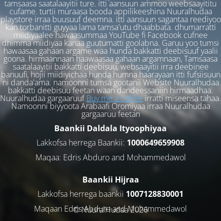
tamsaasa saatalaayitii ture. itti aansuun ammoo weebsaayititu
cufame. turtii muraasa booda appilikeeshina Nuuralhudaa
playstore irraa buusuuf deemna. itti aansuun sagantaa reediyoo
kan torbanitti guyyaa lama tamsa'utu dhaabbata. dhumarratti
miidiyaalee hawaasummaa YouTube fi Facebook cufnee
dhimma miidiyaa kanaa guutumatti goolabna. Garuu yoo tumsi
hawaasaa gahaan argame waa hunda bakkatti deebisuuf yaalii
goona. hirmaannaan haawaasaa gahaan argamnaan, Tamsaasa
saatalaayitii bakkatti deebisuu, websaayitii irra deebinee
banuufi, hojii miidiyichaa hunda humna haarayaan itti fufsiisuun
ni danda'ama. namoonni tumsa gootanii Website Nuuralhudaa
bakkatti deebisuu feetan waan dandeessaniin hirmaadhaa.
Nuuralhudaa gargaaruuf
Buy me a coffee
irratti miseensa tahaa.
Namoonni biyyoota Arabaafi Oromiyaa irraa Nuuralhudaa
gargaaruu feetan
Baankii Daldala Ityoophiyaa
Lakkofsa herrega Baankii:
1000649659908
Maqaa: Edris Abduro and Mohammedawol
Baankii Hijraa
Lakkofsa herrega baankii
1007128830001
Maqaan Edris Abduro and Muhammedawol
© NuuralHudaa 2026