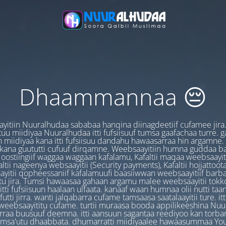
Dhaammannaa 😔
yitiin Nuuralhudaa sababaa hanqina diinagdeetiif cufamee jira
uu miidiyaa Nuuralhudaa itti fufsiisuuf tumsa gaafachaa turre. 
 miidiyaa kana itti fufsiisuu dandahu hawaasarraa hin argamne.
 kana guututti cufuuf dirqamne. Weebsaayitiin humna guddaa b
oostiingiif waggaa waggaan kafalamu, Kafaltii maqaa weebsaayit
ltii nageenya websaayitii (Security payments), Kafaltii hojjattoo
yitii qopheessaniif kafalamuufi baasiiwwan weebsaayitiif barb
u jira. Tumsi hawaasaa gahaan argamu malee weebsaayitii tokk
itti fufsiisuun haalaan ulfaata. kanaaf waan humnaa olii nutti ta
utti jirra. wanti jalqabarra cufame tamsaasa saatalaayitii ture. it
ebsaayititu cufame. turtii muraasa booda appilikeeshina Nu
irraa buusuuf deemna. itti aansuun sagantaa reediyoo kan torban
amsa'utu dhaabbata. dhumarratti miidiyaalee hawaasummaa You