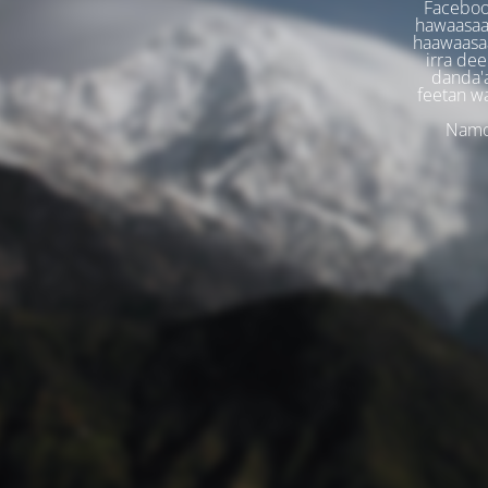
Faceboo
hawaasaa
haawaasaa
irra dee
danda'
feetan w
Namoo