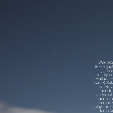
Weebsaa
tokko guut
gahaan
miidiyaa
Mallaqa H
name), Kafa
weebsaa
heddut
dheeraaf 
hunda cuf
ammoo we
playstore 
lama t