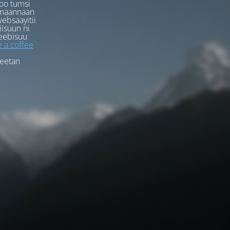
oo tumsi
rmaannaan
ebsaayitii
iisuun ni
eebisuu
 a coffee
feetan