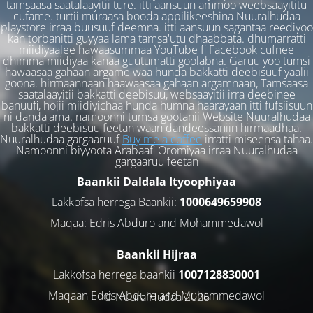
tamsaasa saatalaayitii ture. itti aansuun ammoo weebsaayititu
cufame. turtii muraasa booda appilikeeshina Nuuralhudaa
playstore irraa buusuuf deemna. itti aansuun sagantaa reediyoo
kan torbanitti guyyaa lama tamsa'utu dhaabbata. dhumarratti
miidiyaalee hawaasummaa YouTube fi Facebook cufnee
dhimma miidiyaa kanaa guutumatti goolabna. Garuu yoo tumsi
hawaasaa gahaan argame waa hunda bakkatti deebisuuf yaalii
goona. hirmaannaan haawaasaa gahaan argamnaan, Tamsaasa
saatalaayitii bakkatti deebisuu, websaayitii irra deebinee
banuufi, hojii miidiyichaa hunda humna haarayaan itti fufsiisuun
ni danda'ama. namoonni tumsa gootanii Website Nuuralhudaa
bakkatti deebisuu feetan waan dandeessaniin hirmaadhaa.
Nuuralhudaa gargaaruuf
Buy me a coffee
irratti miseensa tahaa.
Namoonni biyyoota Arabaafi Oromiyaa irraa Nuuralhudaa
gargaaruu feetan
Baankii Daldala Ityoophiyaa
Lakkofsa herrega Baankii:
1000649659908
Maqaa: Edris Abduro and Mohammedawol
Baankii Hijraa
Lakkofsa herrega baankii
1007128830001
Maqaan Edris Abduro and Muhammedawol
© NuuralHudaa 2026