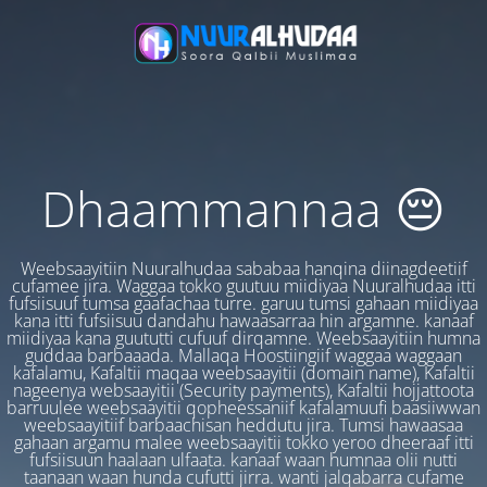
Dhaammannaa 😔
Weebsaayitiin Nuuralhudaa sababaa hanqina diinagdeetiif
cufamee jira. Waggaa tokko guutuu miidiyaa Nuuralhudaa itti
fufsiisuuf tumsa gaafachaa turre. garuu tumsi gahaan miidiyaa
kana itti fufsiisuu dandahu hawaasarraa hin argamne. kanaaf
miidiyaa kana guututti cufuuf dirqamne. Weebsaayitiin humna
guddaa barbaaada. Mallaqa Hoostiingiif waggaa waggaan
kafalamu, Kafaltii maqaa weebsaayitii (domain name), Kafaltii
nageenya websaayitii (Security payments), Kafaltii hojjattoota
barruulee weebsaayitii qopheessaniif kafalamuufi baasiiwwan
weebsaayitiif barbaachisan heddutu jira. Tumsi hawaasaa
gahaan argamu malee weebsaayitii tokko yeroo dheeraaf itti
fufsiisuun haalaan ulfaata. kanaaf waan humnaa olii nutti
taanaan waan hunda cufutti jirra. wanti jalqabarra cufame