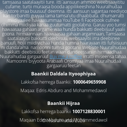
tamsaasa saatalaayitii ture. itti aansuun ammoo weebsaayititu
cufame. turtii muraasa booda appilikeeshina Nuuralhudaa
playstore irraa buusuuf deemna. itti aansuun sagantaa reediyoo
kan torbanitti guyyaa lama tamsa'utu dhaabbata. dhumarratti
miidiyaalee hawaasummaa YouTube fi Facebook cufnee
dhimma miidiyaa kanaa guutumatti goolabna. Garuu yoo tumsi
hawaasaa gahaan argame waa hunda bakkatti deebisuuf yaalii
goona. hirmaannaan haawaasaa gahaan argamnaan, Tamsaasa
saatalaayitii bakkatti deebisuu, websaayitii irra deebinee
banuufi, hojii miidiyichaa hunda humna haarayaan itti fufsiisuun
ni danda'ama. namoonni tumsa gootanii Website Nuuralhudaa
bakkatti deebisuu feetan waan dandeessaniin hirmaadhaa.
Nuuralhudaa gargaaruuf
Buy me a coffee
irratti miseensa tahaa.
Namoonni biyyoota Arabaafi Oromiyaa irraa Nuuralhudaa
gargaaruu feetan
Baankii Daldala Ityoophiyaa
Lakkofsa herrega Baankii:
1000649659908
Maqaa: Edris Abduro and Mohammedawol
Baankii Hijraa
Lakkofsa herrega baankii
1007128830001
Maqaan Edris Abduro and Muhammedawol
© NuuralHudaa 2026