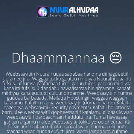
Dhaammannaa 😔
Weebsaayitiin Nuuralhudaa sababaa hanqina diinagdeetiif
cufamee jira. Waggaa tokko guutuu miidiyaa Nuuralhudaa itti
fufsiisuuf tumsa gaafachaa turre. garuu tumsi gahaan miidiyaa
kana itti fufsiisuu dandahu hawaasarraa hin argamne. kanaaf
miidiyaa kana guututti cufuuf dirqamne. Weebsaayitiin humna
guddaa barbaaada. Mallaqa Hoostiingiif waggaa waggaan
kafalamu, Kafaltii maqaa weebsaayitii (domain name), Kafaltii
nageenya websaayitii (Security payments), Kafaltii hojjattoota
barruulee weebsaayitii qopheessaniif kafalamuufi baasiiwwan
weebsaayitiif barbaachisan heddutu jira. Tumsi hawaasaa
gahaan argamu malee weebsaayitii tokko yeroo dheeraaf itti
fufsiisuun haalaan ulfaata. kanaaf waan humnaa olii nutti
taanaan waan hunda cufutti jirra. wanti jalqabarra cufame