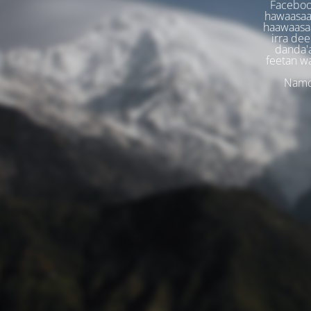
Faceboo
hawaasaa
haawaasaa
irra dee
danda'
feetan w
Namoo