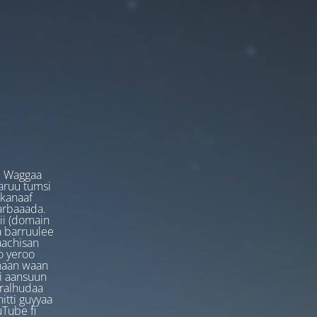
. Waggaa
garuu tumsi
 kanaaf
arbaaada.
ii (domain
ta barruulee
aachisan
o yeroo
anaan waan
ti aansuun
uralhudaa
itti guyyaa
Tube fi