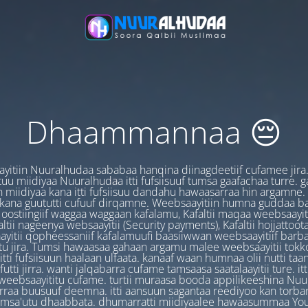
Dhaammannaa 😔
yitiin Nuuralhudaa sababaa hanqina diinagdeetiif cufamee jira
uu miidiyaa Nuuralhudaa itti fufsiisuuf tumsa gaafachaa turre. 
 miidiyaa kana itti fufsiisuu dandahu hawaasarraa hin argamne.
 kana guututti cufuuf dirqamne. Weebsaayitiin humna guddaa b
oostiingiif waggaa waggaan kafalamu, Kafaltii maqaa weebsaayit
ltii nageenya websaayitii (Security payments), Kafaltii hojjattoo
yitii qopheessaniif kafalamuufi baasiiwwan weebsaayitiif barb
u jira. Tumsi hawaasaa gahaan argamu malee weebsaayitii tokk
itti fufsiisuun haalaan ulfaata. kanaaf waan humnaa olii nutti ta
utti jirra. wanti jalqabarra cufame tamsaasa saatalaayitii ture. it
ebsaayititu cufame. turtii muraasa booda appilikeeshina Nu
irraa buusuuf deemna. itti aansuun sagantaa reediyoo kan torban
amsa'utu dhaabbata. dhumarratti miidiyaalee hawaasummaa You