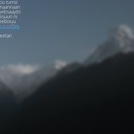
oo tumsi
rmaannaan
ebsaayitii
iisuun ni
eebisuu
 a coffee
feetan