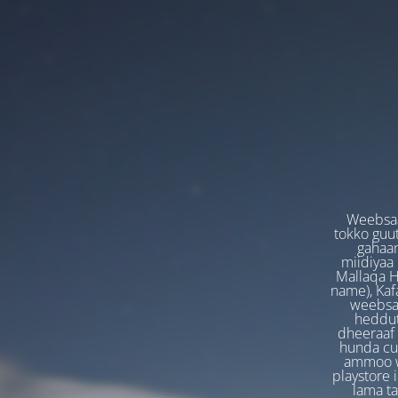
Weebsaa
tokko guut
gahaan
miidiyaa
Mallaqa H
name), Kafa
weebsaa
heddut
dheeraaf 
hunda cuf
ammoo we
playstore 
lama t