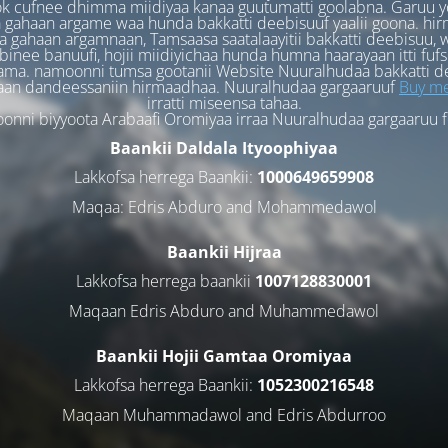
k cufnee dhimma miidiyaa kanaa guutumatti goolabna. Garuu y
 gahaan argame waa hunda bakkatti deebisuuf yaalii goona. hi
 gahaan argamnaan, Tamsaasa saatalaayitii bakkatti deebisuu, w
binee banuufi, hojii miidiyichaa hunda humna haarayaan itti fufs
ama. namoonni tumsa gootanii Website Nuuralhudaa bakkatti d
aan dandeessaniin hirmaadhaa. Nuuralhudaa gargaaruuf
Buy me
irratti miseensa tahaa.
nni biyyoota Arabaafi Oromiyaa irraa Nuuralhudaa gargaaruu 
Baankii Daldala Ityoophiyaa
Lakkofsa herrega Baankii:
1000649659908
Maqaa: Edris Abduro and Mohammedawol
Baankii Hijraa
Lakkofsa herrega baankii
1007128830001
Maqaan Edris Abduro and Muhammedawol
Baankii Hojii Gamtaa Oromiyaa
Lakkofsa herrega Baankii:
1052300216548
Maqaan Muhammadawol and Edris Abdurroo