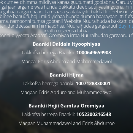
k cufnee dhimma miidiyaa kanaa guutumatti goolabna. Garuu y
 gahaan argame waa hunda bakkatti deebisuuf yaalii goona. hi
 gahaan argamnaan, Tamsaasa saatalaayitii bakkatti deebisuu, w
binee banuufi, hojii miidiyichaa hunda humna haarayaan itti fufs
ama. namoonni tumsa gootanii Website Nuuralhudaa bakkatti d
aan dandeessaniin hirmaadhaa. Nuuralhudaa gargaaruuf
Buy me
irratti miseensa tahaa.
nni biyyoota Arabaafi Oromiyaa irraa Nuuralhudaa gargaaruu 
Baankii Daldala Ityoophiyaa
Lakkofsa herrega Baankii:
1000649659908
Maqaa: Edris Abduro and Mohammedawol
Baankii Hijraa
Lakkofsa herrega baankii
1007128830001
Maqaan Edris Abduro and Muhammedawol
Baankii Hojii Gamtaa Oromiyaa
Lakkofsa herrega Baankii:
1052300216548
Maqaan Muhammadawol and Edris Abdurroo