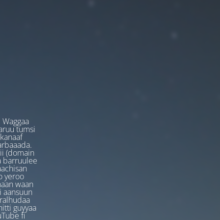
. Waggaa
garuu tumsi
 kanaaf
arbaaada.
ii (domain
ta barruulee
aachisan
o yeroo
anaan waan
ti aansuun
uralhudaa
itti guyyaa
Tube fi