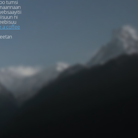
oo tumsi
rmaannaan
ebsaayitii
iisuun ni
eebisuu
 a coffee
feetan