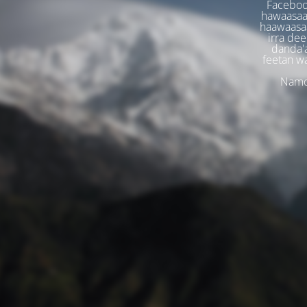
Faceboo
hawaasaa
haawaasaa
irra dee
danda'
feetan w
Namoo