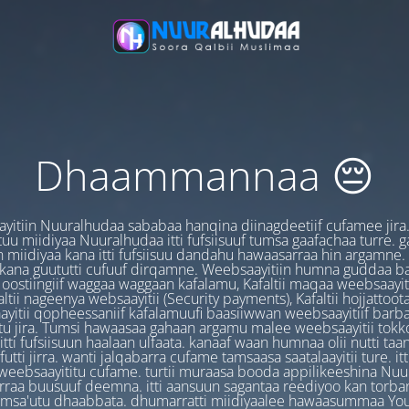
Dhaammannaa 😔
yitiin Nuuralhudaa sababaa hanqina diinagdeetiif cufamee jira
uu miidiyaa Nuuralhudaa itti fufsiisuuf tumsa gaafachaa turre. 
 miidiyaa kana itti fufsiisuu dandahu hawaasarraa hin argamne.
 kana guututti cufuuf dirqamne. Weebsaayitiin humna guddaa b
oostiingiif waggaa waggaan kafalamu, Kafaltii maqaa weebsaayit
ltii nageenya websaayitii (Security payments), Kafaltii hojjattoo
yitii qopheessaniif kafalamuufi baasiiwwan weebsaayitiif barb
u jira. Tumsi hawaasaa gahaan argamu malee weebsaayitii tokk
itti fufsiisuun haalaan ulfaata. kanaaf waan humnaa olii nutti ta
utti jirra. wanti jalqabarra cufame tamsaasa saatalaayitii ture. it
ebsaayititu cufame. turtii muraasa booda appilikeeshina Nu
irraa buusuuf deemna. itti aansuun sagantaa reediyoo kan torban
amsa'utu dhaabbata. dhumarratti miidiyaalee hawaasummaa You