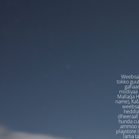
Weebsaa
tokko guut
gahaan
miidiyaa
Mallaqa H
name), Kafa
weebsaa
heddut
dheeraaf 
hunda cuf
ammoo we
playstore 
lama t