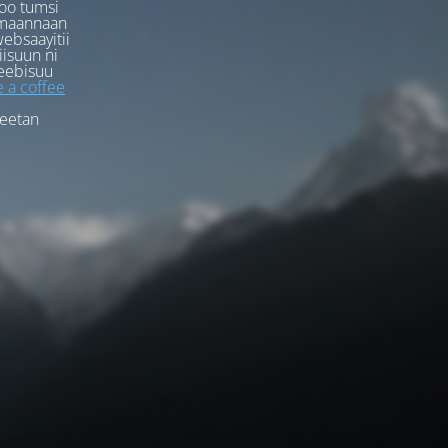
oo tumsi
rmaannaan
ebsaayitii
iisuun ni
eebisuu
 a coffee
feetan