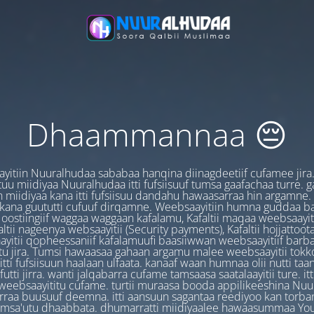
Dhaammannaa 😔
yitiin Nuuralhudaa sababaa hanqina diinagdeetiif cufamee jira
uu miidiyaa Nuuralhudaa itti fufsiisuuf tumsa gaafachaa turre. 
 miidiyaa kana itti fufsiisuu dandahu hawaasarraa hin argamne.
 kana guututti cufuuf dirqamne. Weebsaayitiin humna guddaa b
oostiingiif waggaa waggaan kafalamu, Kafaltii maqaa weebsaayit
ltii nageenya websaayitii (Security payments), Kafaltii hojjattoo
yitii qopheessaniif kafalamuufi baasiiwwan weebsaayitiif barb
u jira. Tumsi hawaasaa gahaan argamu malee weebsaayitii tokk
itti fufsiisuun haalaan ulfaata. kanaaf waan humnaa olii nutti ta
utti jirra. wanti jalqabarra cufame tamsaasa saatalaayitii ture. it
ebsaayititu cufame. turtii muraasa booda appilikeeshina Nu
irraa buusuuf deemna. itti aansuun sagantaa reediyoo kan torban
amsa'utu dhaabbata. dhumarratti miidiyaalee hawaasummaa You