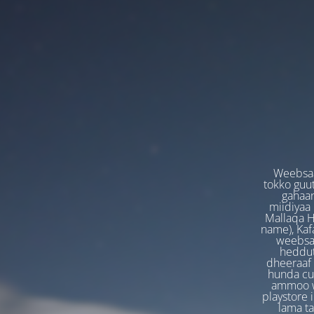
Weebsaa
tokko guut
gahaan
miidiyaa
Mallaqa H
name), Kafa
weebsaa
heddut
dheeraaf 
hunda cuf
ammoo we
playstore 
lama t