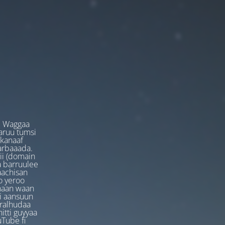
. Waggaa
garuu tumsi
 kanaaf
arbaaada.
ii (domain
ta barruulee
aachisan
o yeroo
anaan waan
ti aansuun
uralhudaa
itti guyyaa
Tube fi