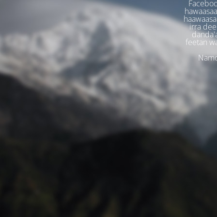
Faceboo
hawaasaa
haawaasaa
irra dee
danda'
feetan w
Namoo