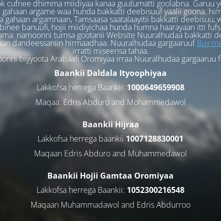
k cufnee dhimma miidiyaa kanaa guutumatti goolabna. Garuu y
 gahaan argame waa hunda bakkatti deebisuuf yaalii goona. hi
 gahaan argamnaan, Tamsaasa saatalaayitii bakkatti deebisuu, w
binee banuufi, hojii miidiyichaa hunda humna haarayaan itti fufs
ama. namoonni tumsa gootanii Website Nuuralhudaa bakkatti d
aan dandeessaniin hirmaadhaa. Nuuralhudaa gargaaruuf
Buy me
irratti miseensa tahaa.
nni biyyoota Arabaafi Oromiyaa irraa Nuuralhudaa gargaaruu 
Baankii Daldala Ityoophiyaa
Lakkofsa herrega Baankii:
1000649659908
Maqaa: Edris Abduro and Mohammedawol
Baankii Hijraa
Lakkofsa herrega baankii
1007128830001
Maqaan Edris Abduro and Muhammedawol
Baankii Hojii Gamtaa Oromiyaa
Lakkofsa herrega Baankii:
1052300216548
Maqaan Muhammadawol and Edris Abdurroo