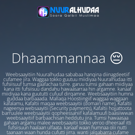
Dhaammannaa 😔
Weebsaayitiin Nuuralhudaa sababaa hanqina diinagdeetiif
cufamee jira. Waggaa tokko guutuu miidiyaa Nuuralhudaa itti
fufsiisuuf tumsa gaafachaa turre. garuu tumsi gahaan miidiyaa
kana itti fufsiisuu dandahu hawaasarraa hin argamne. kanaaf
miidiyaa kana guututti cufuuf dirqamne. Weebsaayitiin humna
guddaa barbaaada. Mallaqa Hoostiingiif waggaa waggaan
kafalamu, Kafaltii maqaa weebsaayitii (domain name), Kafaltii
nageenya websaayitii (Security payments), Kafaltii hojjattoota
barruulee weebsaayitii qopheessaniif kafalamuufi baasiiwwan
weebsaayitiif barbaachisan heddutu jira. Tumsi hawaasaa
gahaan argamu malee weebsaayitii tokko yeroo dheeraaf itti
fufsiisuun haalaan ulfaata. kanaaf waan humnaa olii nutti
taanaan waan hunda cufutti jirra. wanti jalqabarra cufame