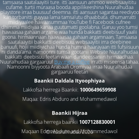
tamsaasa saatalaayitii ture. itti aansuun ammoo weebsaayititu
cufame. turtii muraasa booda appilikeeshina Nuuralhudaa
playstore irraa buusuuf deemna. itti aansuun sagantaa reediyoo
kan torbanitti guyyaa lama tamsa'utu dhaabbata. dhumarratti
miidiyaalee hawaasummaa YouTube fi Facebook cufnee
dhimma miidiyaa kanaa guutumatti goolabna. Garuu yoo tumsi
hawaasaa gahaan argame waa hunda bakkatti deebisuuf yaalii
goona. hirmaannaan haawaasaa gahaan argamnaan, Tamsaasa
saatalaayitii bakkatti deebisuu, websaayitii irra deebinee
banuufi, hojii miidiyichaa hunda humna haarayaan itti fufsiisuun
ni danda'ama. namoonni tumsa gootanii Website Nuuralhudaa
bakkatti deebisuu feetan waan dandeessaniin hirmaadhaa.
Nuuralhudaa gargaaruuf
Buy me a coffee
irratti miseensa tahaa.
Namoonni biyyoota Arabaafi Oromiyaa irraa Nuuralhudaa
gargaaruu feetan
Baankii Daldala Ityoophiyaa
Lakkofsa herrega Baankii:
1000649659908
Maqaa: Edris Abduro and Mohammedawol
Baankii Hijraa
Lakkofsa herrega baankii
1007128830001
Maqaan Edris Abduro and Muhammedawol
© NuuralHudaa 2026