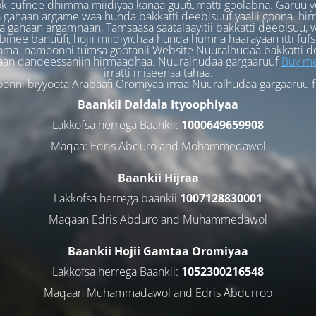
k cufnee dhimma miidiyaa kanaa guutumatti goolabna. Garuu y
 gahaan argame waa hunda bakkatti deebisuuf yaalii goona. hi
 gahaan argamnaan, Tamsaasa saatalaayitii bakkatti deebisuu, w
binee banuufi, hojii miidiyichaa hunda humna haarayaan itti fufs
ama. namoonni tumsa gootanii Website Nuuralhudaa bakkatti d
aan dandeessaniin hirmaadhaa. Nuuralhudaa gargaaruuf
Buy me
irratti miseensa tahaa.
nni biyyoota Arabaafi Oromiyaa irraa Nuuralhudaa gargaaruu 
Baankii Daldala Ityoophiyaa
Lakkofsa herrega Baankii:
1000649659908
Maqaa: Edris Abduro and Mohammedawol
Baankii Hijraa
Lakkofsa herrega baankii
1007128830001
Maqaan Edris Abduro and Muhammedawol
Baankii Hojii Gamtaa Oromiyaa
Lakkofsa herrega Baankii:
1052300216548
Maqaan Muhammadawol and Edris Abdurroo