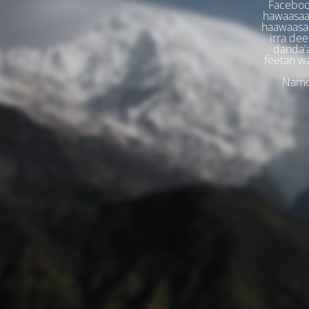
Faceboo
hawaasaa
haawaasaa
irra dee
danda'
feetan w
Namoo