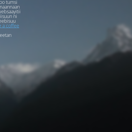
oo tumsi
rmaannaan
ebsaayitii
iisuun ni
eebisuu
 a coffee
feetan