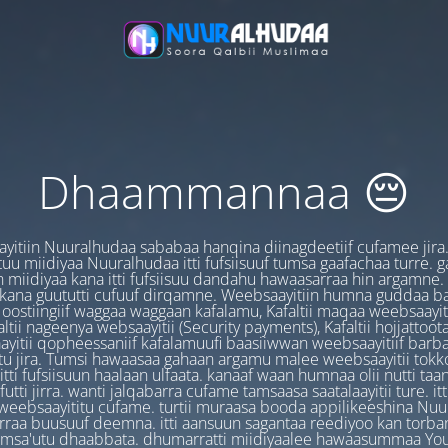
Dhaammannaa 😔
yitiin Nuuralhudaa sababaa hanqina diinagdeetiif cufamee jira
uu miidiyaa Nuuralhudaa itti fufsiisuuf tumsa gaafachaa turre. 
 miidiyaa kana itti fufsiisuu dandahu hawaasarraa hin argamne.
 kana guututti cufuuf dirqamne. Weebsaayitiin humna guddaa b
oostiingiif waggaa waggaan kafalamu, Kafaltii maqaa weebsaayit
ltii nageenya websaayitii (Security payments), Kafaltii hojjattoo
yitii qopheessaniif kafalamuufi baasiiwwan weebsaayitiif barb
u jira. Tumsi hawaasaa gahaan argamu malee weebsaayitii tokk
itti fufsiisuun haalaan ulfaata. kanaaf waan humnaa olii nutti ta
utti jirra. wanti jalqabarra cufame tamsaasa saatalaayitii ture. it
ebsaayititu cufame. turtii muraasa booda appilikeeshina Nu
irraa buusuuf deemna. itti aansuun sagantaa reediyoo kan torban
amsa'utu dhaabbata. dhumarratti miidiyaalee hawaasummaa You