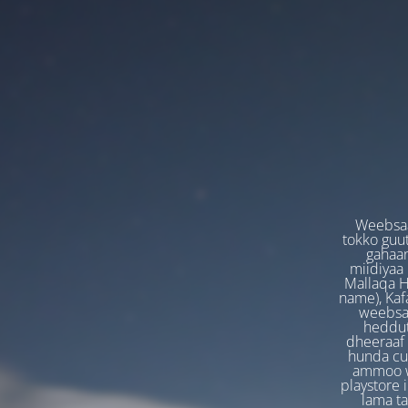
Weebsaa
tokko guut
gahaan
miidiyaa
Mallaqa H
name), Kafa
weebsaa
heddut
dheeraaf 
hunda cuf
ammoo we
playstore 
lama t