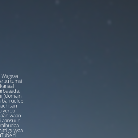
. Waggaa
garuu tumsi
 kanaaf
arbaaada.
ii (domain
ta barruulee
aachisan
o yeroo
anaan waan
ti aansuun
uralhudaa
itti guyyaa
Tube fi