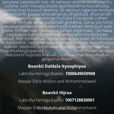
tamsaasa saatalaayitii ture. itti aansuun ammoo weebsaayititu
cufame. turtii muraasa booda appilikeeshina Nuuralhudaa
playstore irraa buusuuf deemna. itti aansuun sagantaa reediyoo
kan torbanitti guyyaa lama tamsa'utu dhaabbata. dhumarratti
miidiyaalee hawaasummaa YouTube fi Facebook cufnee
dhimma miidiyaa kanaa guutumatti goolabna. Garuu yoo tumsi
hawaasaa gahaan argame waa hunda bakkatti deebisuuf yaalii
goona. hirmaannaan haawaasaa gahaan argamnaan, Tamsaasa
saatalaayitii bakkatti deebisuu, websaayitii irra deebinee
banuufi, hojii miidiyichaa hunda humna haarayaan itti fufsiisuun
ni danda'ama. namoonni tumsa gootanii Website Nuuralhudaa
bakkatti deebisuu feetan waan dandeessaniin hirmaadhaa.
Nuuralhudaa gargaaruuf
Buy me a coffee
irratti miseensa tahaa.
Namoonni biyyoota Arabaafi Oromiyaa irraa Nuuralhudaa
gargaaruu feetan
Baankii Daldala Ityoophiyaa
Lakkofsa herrega Baankii:
1000649659908
Maqaa: Edris Abduro and Mohammedawol
Baankii Hijraa
Lakkofsa herrega baankii
1007128830001
Maqaan Edris Abduro and Muhammedawol
© NuuralHudaa 2026