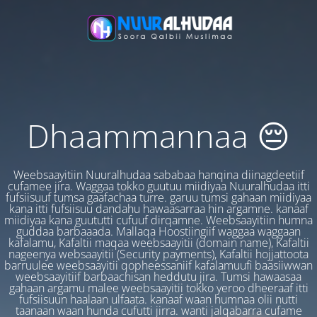
Dhaammannaa 😔
Weebsaayitiin Nuuralhudaa sababaa hanqina diinagdeetiif
cufamee jira. Waggaa tokko guutuu miidiyaa Nuuralhudaa itti
fufsiisuuf tumsa gaafachaa turre. garuu tumsi gahaan miidiyaa
kana itti fufsiisuu dandahu hawaasarraa hin argamne. kanaaf
miidiyaa kana guututti cufuuf dirqamne. Weebsaayitiin humna
guddaa barbaaada. Mallaqa Hoostiingiif waggaa waggaan
kafalamu, Kafaltii maqaa weebsaayitii (domain name), Kafaltii
nageenya websaayitii (Security payments), Kafaltii hojjattoota
barruulee weebsaayitii qopheessaniif kafalamuufi baasiiwwan
weebsaayitiif barbaachisan heddutu jira. Tumsi hawaasaa
gahaan argamu malee weebsaayitii tokko yeroo dheeraaf itti
fufsiisuun haalaan ulfaata. kanaaf waan humnaa olii nutti
taanaan waan hunda cufutti jirra. wanti jalqabarra cufame