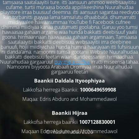
tamsaasa saatalaayitii ture. itti aansuun ammoo weebsaayititu
cufame. turtii muraasa booda appilikeeshina Nuuralhudaa
playstore irraa buusuuf deemna. itti aansuun sagantaa reediyoo
kan torbanitti guyyaa lama tamsa'utu dhaabbata. dhumarratti
miidiyaalee hawaasummaa YouTube fi Facebook cufnee
dhimma miidiyaa kanaa guutumatti goolabna. Garuu yoo tumsi
hawaasaa gahaan argame waa hunda bakkatti deebisuuf yaalii
goona. hirmaannaan haawaasaa gahaan argamnaan, Tamsaasa
saatalaayitii bakkatti deebisuu, websaayitii irra deebinee
banuufi, hojii miidiyichaa hunda humna haarayaan itti fufsiisuun
ni danda'ama. namoonni tumsa gootanii Website Nuuralhudaa
bakkatti deebisuu feetan waan dandeessaniin hirmaadhaa.
Nuuralhudaa gargaaruuf
Buy me a coffee
irratti miseensa tahaa.
Namoonni biyyoota Arabaafi Oromiyaa irraa Nuuralhudaa
gargaaruu feetan
Baankii Daldala Ityoophiyaa
Lakkofsa herrega Baankii:
1000649659908
Maqaa: Edris Abduro and Mohammedawol
Baankii Hijraa
Lakkofsa herrega baankii
1007128830001
Maqaan Edris Abduro and Muhammedawol
© NuuralHudaa 2026