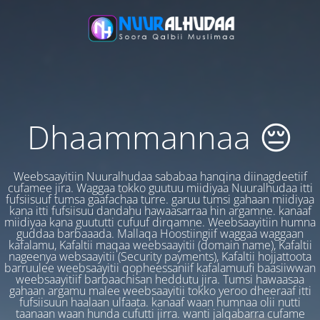
Dhaammannaa 😔
Weebsaayitiin Nuuralhudaa sababaa hanqina diinagdeetiif
cufamee jira. Waggaa tokko guutuu miidiyaa Nuuralhudaa itti
fufsiisuuf tumsa gaafachaa turre. garuu tumsi gahaan miidiyaa
kana itti fufsiisuu dandahu hawaasarraa hin argamne. kanaaf
miidiyaa kana guututti cufuuf dirqamne. Weebsaayitiin humna
guddaa barbaaada. Mallaqa Hoostiingiif waggaa waggaan
kafalamu, Kafaltii maqaa weebsaayitii (domain name), Kafaltii
nageenya websaayitii (Security payments), Kafaltii hojjattoota
barruulee weebsaayitii qopheessaniif kafalamuufi baasiiwwan
weebsaayitiif barbaachisan heddutu jira. Tumsi hawaasaa
gahaan argamu malee weebsaayitii tokko yeroo dheeraaf itti
fufsiisuun haalaan ulfaata. kanaaf waan humnaa olii nutti
taanaan waan hunda cufutti jirra. wanti jalqabarra cufame