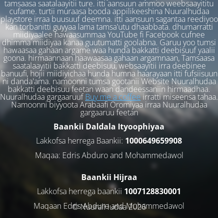
tamsaasa saatalaayitii ture. itti aansuun ammoo weebsaayititu
cufame. turtii muraasa booda appilikeeshina Nuuralhudaa
playstore irraa buusuuf deemna. itti aansuun sagantaa reediyoo
kan torbanitti guyyaa lama tamsa'utu dhaabbata. dhumarratti
miidiyaalee hawaasummaa YouTube fi Facebook cufnee
dhimma miidiyaa kanaa guutumatti goolabna. Garuu yoo tumsi
hawaasaa gahaan argame waa hunda bakkatti deebisuuf yaalii
goona. hirmaannaan haawaasaa gahaan argamnaan, Tamsaasa
saatalaayitii bakkatti deebisuu, websaayitii irra deebinee
banuufi, hojii miidiyichaa hunda humna haarayaan itti fufsiisuun
ni danda'ama. namoonni tumsa gootanii Website Nuuralhudaa
bakkatti deebisuu feetan waan dandeessaniin hirmaadhaa.
Nuuralhudaa gargaaruuf
Buy me a coffee
irratti miseensa tahaa.
Namoonni biyyoota Arabaafi Oromiyaa irraa Nuuralhudaa
gargaaruu feetan
Baankii Daldala Ityoophiyaa
Lakkofsa herrega Baankii:
1000649659908
Maqaa: Edris Abduro and Mohammedawol
Baankii Hijraa
Lakkofsa herrega baankii
1007128830001
Maqaan Edris Abduro and Muhammedawol
© NuuralHudaa 2026