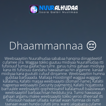
Dhaammannaa 😔
Weebsaayitiin Nuuralhudaa sababaa hanqina diinagdeetiif
cufamee jira. Waggaa tokko guutuu miidiyaa Nuuralhudaa itti
fufsiisuuf tumsa gaafachaa turre. garuu tumsi gahaan miidiyaa
kana itti fufsiisuu dandahu hawaasarraa hin argamne. kanaaf
miidiyaa kana guututti cufuuf dirqamne. Weebsaayitiin humna
guddaa barbaaada. Mallaqa Hoostiingiif waggaa waggaan
kafalamu, Kafaltii maqaa weebsaayitii (domain name), Kafaltii
nageenya websaayitii (Security payments), Kafaltii hojjattoota
barruulee weebsaayitii qopheessaniif kafalamuufi baasiiwwan
weebsaayitiif barbaachisan heddutu jira. Tumsi hawaasaa
gahaan argamu malee weebsaayitii tokko yeroo dheeraaf itti
fufsiisuun haalaan ulfaata. kanaaf waan humnaa olii nutti
taanaan waan hunda cufutti jirra. wanti jalqabarra cufame