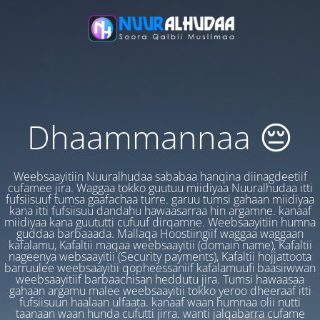
Dhaammannaa 😔
Weebsaayitiin Nuuralhudaa sababaa hanqina diinagdeetiif
cufamee jira. Waggaa tokko guutuu miidiyaa Nuuralhudaa itti
fufsiisuuf tumsa gaafachaa turre. garuu tumsi gahaan miidiyaa
kana itti fufsiisuu dandahu hawaasarraa hin argamne. kanaaf
miidiyaa kana guututti cufuuf dirqamne. Weebsaayitiin humna
guddaa barbaaada. Mallaqa Hoostiingiif waggaa waggaan
kafalamu, Kafaltii maqaa weebsaayitii (domain name), Kafaltii
nageenya websaayitii (Security payments), Kafaltii hojjattoota
barruulee weebsaayitii qopheessaniif kafalamuufi baasiiwwan
weebsaayitiif barbaachisan heddutu jira. Tumsi hawaasaa
gahaan argamu malee weebsaayitii tokko yeroo dheeraaf itti
fufsiisuun haalaan ulfaata. kanaaf waan humnaa olii nutti
taanaan waan hunda cufutti jirra. wanti jalqabarra cufame