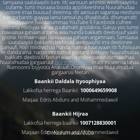
tamsaasa saatalaayitii ture. itti aansuun ammoo weebsaayititu
cufame. turtii muraasa booda appilikeeshina Nuuralhudaa
playstore irraa buusuuf deemna. itti aansuun sagantaa reediyoo
kan torbanitti guyyaa lama tamsa'utu dhaabbata. dhumarratti
miidiyaalee hawaasummaa YouTube fi Facebook cufnee
dhimma miidiyaa kanaa guutumatti goolabna. Garuu yoo tumsi
hawaasaa gahaan argame waa hunda bakkatti deebisuuf yaalii
goona. hirmaannaan haawaasaa gahaan argamnaan, Tamsaasa
saatalaayitii bakkatti deebisuu, websaayitii irra deebinee
banuufi, hojii miidiyichaa hunda humna haarayaan itti fufsiisuun
ni danda'ama. namoonni tumsa gootanii Website Nuuralhudaa
bakkatti deebisuu feetan waan dandeessaniin hirmaadhaa.
Nuuralhudaa gargaaruuf
Buy me a coffee
irratti miseensa tahaa.
Namoonni biyyoota Arabaafi Oromiyaa irraa Nuuralhudaa
gargaaruu feetan
Baankii Daldala Ityoophiyaa
Lakkofsa herrega Baankii:
1000649659908
Maqaa: Edris Abduro and Mohammedawol
Baankii Hijraa
Lakkofsa herrega baankii
1007128830001
Maqaan Edris Abduro and Muhammedawol
© NuuralHudaa 2026