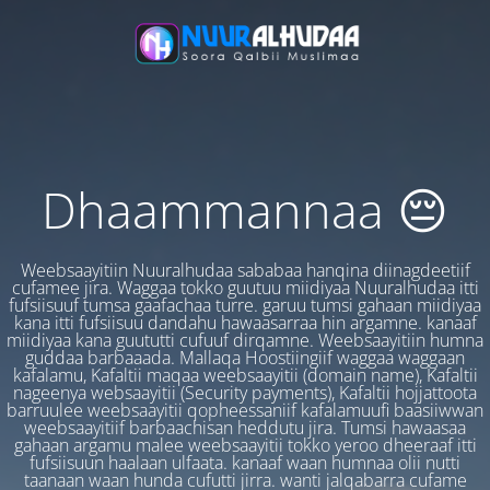
Dhaammannaa 😔
Weebsaayitiin Nuuralhudaa sababaa hanqina diinagdeetiif
cufamee jira. Waggaa tokko guutuu miidiyaa Nuuralhudaa itti
fufsiisuuf tumsa gaafachaa turre. garuu tumsi gahaan miidiyaa
kana itti fufsiisuu dandahu hawaasarraa hin argamne. kanaaf
miidiyaa kana guututti cufuuf dirqamne. Weebsaayitiin humna
guddaa barbaaada. Mallaqa Hoostiingiif waggaa waggaan
kafalamu, Kafaltii maqaa weebsaayitii (domain name), Kafaltii
nageenya websaayitii (Security payments), Kafaltii hojjattoota
barruulee weebsaayitii qopheessaniif kafalamuufi baasiiwwan
weebsaayitiif barbaachisan heddutu jira. Tumsi hawaasaa
gahaan argamu malee weebsaayitii tokko yeroo dheeraaf itti
fufsiisuun haalaan ulfaata. kanaaf waan humnaa olii nutti
taanaan waan hunda cufutti jirra. wanti jalqabarra cufame