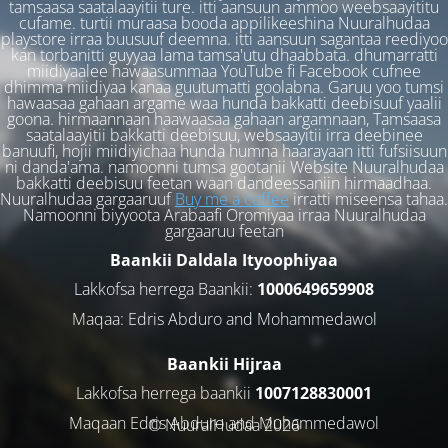
tamsaasa saatalaayitii ture. itti aansuun ammoo weebsaayititu
cufame. turtii muraasa booda appilikeeshina Nuuralhudaa
playstore irraa buusuuf deemna. itti aansuun sagantaa reediyoo
kan torbanitti guyyaa lama tamsa'utu dhaabbata. dhumarratti
miidiyaalee hawaasummaa YouTube fi Facebook cufnee
dhimma miidiyaa kanaa guutumatti goolabna. Garuu yoo tumsi
hawaasaa gahaan argame waa hunda bakkatti deebisuuf yaalii
goona. hirmaannaan haawaasaa gahaan argamnaan, Tamsaasa
saatalaayitii bakkatti deebisuu, websaayitii irra deebinee
banuufi, hojii miidiyichaa hunda humna haarayaan itti fufsiisuun
ni danda'ama. namoonni tumsa gootanii Website Nuuralhudaa
bakkatti deebisuu feetan waan dandeessaniin hirmaadhaa.
Nuuralhudaa gargaaruuf
Buy me a coffee
irratti miseensa tahaa.
Namoonni biyyoota Arabaafi Oromiyaa irraa Nuuralhudaa
gargaaruu feetan
Baankii Daldala Ityoophiyaa
Lakkofsa herrega Baankii:
1000649659908
Maqaa: Edris Abduro and Mohammedawol
Baankii Hijraa
Lakkofsa herrega baankii
1007128830001
Maqaan Edris Abduro and Muhammedawol
© NuuralHudaa 2026