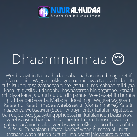
Dhaammannaa 😔
Weebsaayitiin Nuuralhudaa sababaa hanqina diinagdeetiif
cufamee jira. Waggaa tokko guutuu miidiyaa Nuuralhudaa itti
fufsiisuuf tumsa gaafachaa turre. garuu tumsi gahaan miidiyaa
kana itti fufsiisuu dandahu hawaasarraa hin argamne. kanaaf
miidiyaa kana guututti cufuuf dirqamne. Weebsaayitiin humna
guddaa barbaaada. Mallaqa Hoostiingiif waggaa waggaan
kafalamu, Kafaltii maqaa weebsaayitii (domain name), Kafaltii
nageenya websaayitii (Security payments), Kafaltii hojjattoota
barruulee weebsaayitii qopheessaniif kafalamuufi baasiiwwan
weebsaayitiif barbaachisan heddutu jira. Tumsi hawaasaa
gahaan argamu malee weebsaayitii tokko yeroo dheeraaf itti
fufsiisuun haalaan ulfaata. kanaaf waan humnaa olii nutti
taanaan waan hunda cufutti jirra. wanti jalqabarra cufame