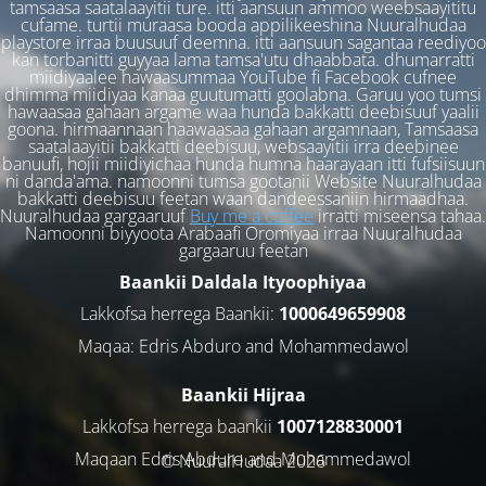
tamsaasa saatalaayitii ture. itti aansuun ammoo weebsaayititu
cufame. turtii muraasa booda appilikeeshina Nuuralhudaa
playstore irraa buusuuf deemna. itti aansuun sagantaa reediyoo
kan torbanitti guyyaa lama tamsa'utu dhaabbata. dhumarratti
miidiyaalee hawaasummaa YouTube fi Facebook cufnee
dhimma miidiyaa kanaa guutumatti goolabna. Garuu yoo tumsi
hawaasaa gahaan argame waa hunda bakkatti deebisuuf yaalii
goona. hirmaannaan haawaasaa gahaan argamnaan, Tamsaasa
saatalaayitii bakkatti deebisuu, websaayitii irra deebinee
banuufi, hojii miidiyichaa hunda humna haarayaan itti fufsiisuun
ni danda'ama. namoonni tumsa gootanii Website Nuuralhudaa
bakkatti deebisuu feetan waan dandeessaniin hirmaadhaa.
Nuuralhudaa gargaaruuf
Buy me a coffee
irratti miseensa tahaa.
Namoonni biyyoota Arabaafi Oromiyaa irraa Nuuralhudaa
gargaaruu feetan
Baankii Daldala Ityoophiyaa
Lakkofsa herrega Baankii:
1000649659908
Maqaa: Edris Abduro and Mohammedawol
Baankii Hijraa
Lakkofsa herrega baankii
1007128830001
Maqaan Edris Abduro and Muhammedawol
© NuuralHudaa 2026