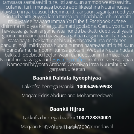
tamsaasa saatalaayitii ture. itti aansuun ammoo weebsaayititu
cufame. turtii muraasa booda appilikeeshina Nuuralhudaa
playstore irraa buusuuf deemna. itti aansuun sagantaa reediyoo
kan torbanitti guyyaa lama tamsa'utu dhaabbata. dhumarratti
miidiyaalee hawaasummaa YouTube fi Facebook cufnee
dhimma miidiyaa kanaa guutumatti goolabna. Garuu yoo tumsi
hawaasaa gahaan argame waa hunda bakkatti deebisuuf yaalii
goona. hirmaannaan haawaasaa gahaan argamnaan, Tamsaasa
saatalaayitii bakkatti deebisuu, websaayitii irra deebinee
banuufi, hojii miidiyichaa hunda humna haarayaan itti fufsiisuun
ni danda'ama. namoonni tumsa gootanii Website Nuuralhudaa
bakkatti deebisuu feetan waan dandeessaniin hirmaadhaa.
Nuuralhudaa gargaaruuf
Buy me a coffee
irratti miseensa tahaa.
Namoonni biyyoota Arabaafi Oromiyaa irraa Nuuralhudaa
gargaaruu feetan
Baankii Daldala Ityoophiyaa
Lakkofsa herrega Baankii:
1000649659908
Maqaa: Edris Abduro and Mohammedawol
Baankii Hijraa
Lakkofsa herrega baankii
1007128830001
Maqaan Edris Abduro and Muhammedawol
© NuuralHudaa 2026