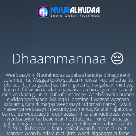
Dhaammannaa 😔
Weebsaayitiin Nuuralhudaa sababaa hanqina diinagdeetiif
cufamee jira. Waggaa tokko guutuu miidiyaa Nuuralhudaa itti
fufsiisuuf tumsa gaafachaa turre. garuu tumsi gahaan miidiyaa
kana itti fufsiisuu dandahu hawaasarraa hin argamne. kanaaf
miidiyaa kana guututti cufuuf dirqamne. Weebsaayitiin humna
guddaa barbaaada. Mallaqa Hoostiingiif waggaa waggaan
kafalamu, Kafaltii maqaa weebsaayitii (domain name), Kafaltii
nageenya websaayitii (Security payments), Kafaltii hojjattoota
barruulee weebsaayitii qopheessaniif kafalamuufi baasiiwwan
weebsaayitiif barbaachisan heddutu jira. Tumsi hawaasaa
gahaan argamu malee weebsaayitii tokko yeroo dheeraaf itti
fufsiisuun haalaan ulfaata. kanaaf waan humnaa olii nutti
taanaan waan hunda cufutti jirra. wanti jalqabarra cufame