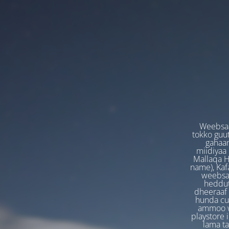
Weebsaa
tokko guut
gahaan
miidiyaa
Mallaqa H
name), Kafa
weebsaa
heddut
dheeraaf 
hunda cuf
ammoo we
playstore 
lama t