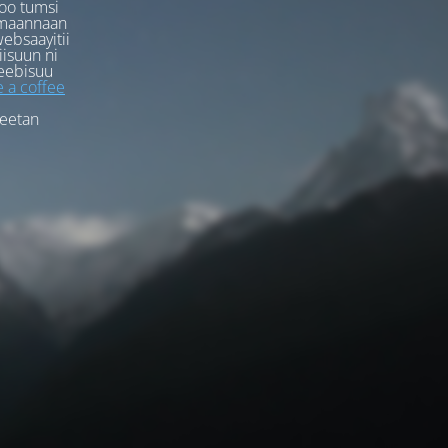
oo tumsi
rmaannaan
ebsaayitii
iisuun ni
eebisuu
 a coffee
feetan