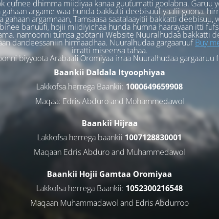
k cufnee dhimma miidiyaa kanaa guutumatti goolabna. Garuu y
 gahaan argame waa hunda bakkatti deebisuuf yaalii goona. hi
 gahaan argamnaan, Tamsaasa saatalaayitii bakkatti deebisuu, w
binee banuufi, hojii miidiyichaa hunda humna haarayaan itti fufs
ama. namoonni tumsa gootanii Website Nuuralhudaa bakkatti d
aan dandeessaniin hirmaadhaa. Nuuralhudaa gargaaruuf
Buy me
irratti miseensa tahaa.
nni biyyoota Arabaafi Oromiyaa irraa Nuuralhudaa gargaaruu 
Baankii Daldala Ityoophiyaa
Lakkofsa herrega Baankii:
1000649659908
Maqaa: Edris Abduro and Mohammedawol
Baankii Hijraa
Lakkofsa herrega baankii
1007128830001
Maqaan Edris Abduro and Muhammedawol
Baankii Hojii Gamtaa Oromiyaa
Lakkofsa herrega Baankii:
1052300216548
Maqaan Muhammadawol and Edris Abdurroo