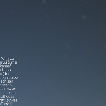
. Waggaa
garuu tumsi
 kanaaf
arbaaada.
ii (domain
ta barruulee
aachisan
o yeroo
anaan waan
ti aansuun
uralhudaa
itti guyyaa
Tube fi