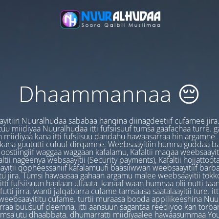
Dhaammannaa 😔
yitiin Nuuralhudaa sababaa hanqina diinagdeetiif cufamee jira
uu miidiyaa Nuuralhudaa itti fufsiisuuf tumsa gaafachaa turre. 
 miidiyaa kana itti fufsiisuu dandahu hawaasarraa hin argamne.
 kana guututti cufuuf dirqamne. Weebsaayitiin humna guddaa b
oostiingiif waggaa waggaan kafalamu, Kafaltii maqaa weebsaayit
ltii nageenya websaayitii (Security payments), Kafaltii hojjattoo
yitii qopheessaniif kafalamuufi baasiiwwan weebsaayitiif barb
u jira. Tumsi hawaasaa gahaan argamu malee weebsaayitii tokk
itti fufsiisuun haalaan ulfaata. kanaaf waan humnaa olii nutti ta
utti jirra. wanti jalqabarra cufame tamsaasa saatalaayitii ture. it
ebsaayititu cufame. turtii muraasa booda appilikeeshina Nu
irraa buusuuf deemna. itti aansuun sagantaa reediyoo kan torban
amsa'utu dhaabbata. dhumarratti miidiyaalee hawaasummaa You