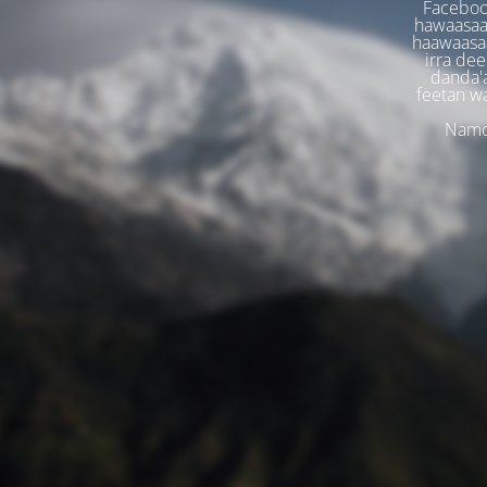
Faceboo
hawaasaa
haawaasaa
irra dee
danda'
feetan w
Namoo