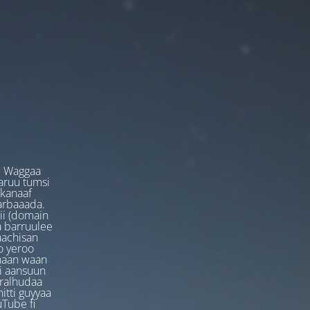
. Waggaa
garuu tumsi
 kanaaf
arbaaada.
ii (domain
ta barruulee
aachisan
o yeroo
anaan waan
ti aansuun
uralhudaa
itti guyyaa
Tube fi