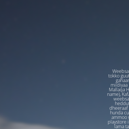
Weebsaa
tokko guut
gahaan
miidiyaa
Mallaqa H
name), Kafa
weebsaa
heddut
dheeraaf 
hunda cuf
ammoo we
playstore 
lama t