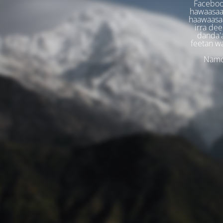
Faceboo
hawaasaa
haawaasaa
irra dee
danda'
feetan w
Namoo