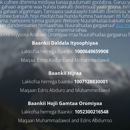
k cufnee dhimma miidiyaa kanaa guutumatti goolabna. Garuu y
 gahaan argame waa hunda bakkatti deebisuuf yaalii goona. hi
 gahaan argamnaan, Tamsaasa saatalaayitii bakkatti deebisuu, w
binee banuufi, hojii miidiyichaa hunda humna haarayaan itti fufs
ama. namoonni tumsa gootanii Website Nuuralhudaa bakkatti d
aan dandeessaniin hirmaadhaa. Nuuralhudaa gargaaruuf
Buy me
irratti miseensa tahaa.
nni biyyoota Arabaafi Oromiyaa irraa Nuuralhudaa gargaaruu 
Baankii Daldala Ityoophiyaa
Lakkofsa herrega Baankii:
1000649659908
Maqaa: Edris Abduro and Mohammedawol
Baankii Hijraa
Lakkofsa herrega baankii
1007128830001
Maqaan Edris Abduro and Muhammedawol
Baankii Hojii Gamtaa Oromiyaa
Lakkofsa herrega Baankii:
1052300216548
Maqaan Muhammadawol and Edris Abdurroo