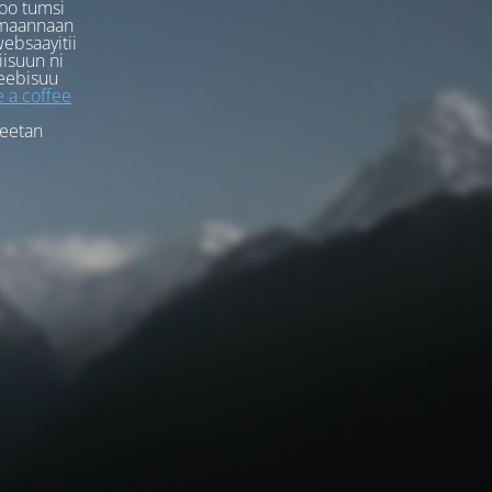
oo tumsi
rmaannaan
ebsaayitii
iisuun ni
eebisuu
 a coffee
feetan