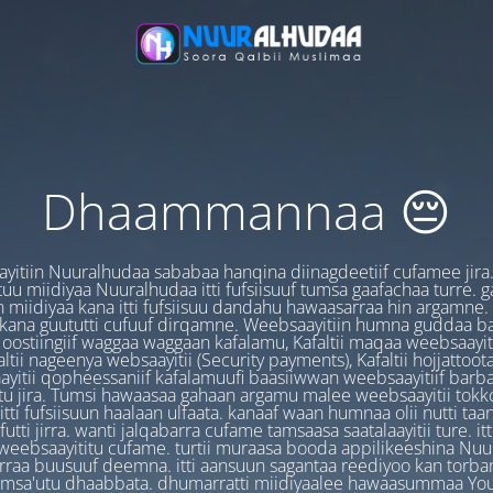
Dhaammannaa 😔
yitiin Nuuralhudaa sababaa hanqina diinagdeetiif cufamee jira
uu miidiyaa Nuuralhudaa itti fufsiisuuf tumsa gaafachaa turre. 
 miidiyaa kana itti fufsiisuu dandahu hawaasarraa hin argamne.
 kana guututti cufuuf dirqamne. Weebsaayitiin humna guddaa b
oostiingiif waggaa waggaan kafalamu, Kafaltii maqaa weebsaayit
ltii nageenya websaayitii (Security payments), Kafaltii hojjattoo
yitii qopheessaniif kafalamuufi baasiiwwan weebsaayitiif barb
u jira. Tumsi hawaasaa gahaan argamu malee weebsaayitii tokk
itti fufsiisuun haalaan ulfaata. kanaaf waan humnaa olii nutti ta
utti jirra. wanti jalqabarra cufame tamsaasa saatalaayitii ture. it
ebsaayititu cufame. turtii muraasa booda appilikeeshina Nu
irraa buusuuf deemna. itti aansuun sagantaa reediyoo kan torban
amsa'utu dhaabbata. dhumarratti miidiyaalee hawaasummaa You