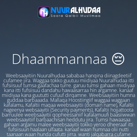
Dhaammannaa 😔
Weebsaayitiin Nuuralhudaa sababaa hanqina diinagdeetiif
cufamee jira. Waggaa tokko guutuu miidiyaa Nuuralhudaa itti
fufsiisuuf tumsa gaafachaa turre. garuu tumsi gahaan miidiyaa
kana itti fufsiisuu dandahu hawaasarraa hin argamne. kanaaf
miidiyaa kana guututti cufuuf dirqamne. Weebsaayitiin humna
guddaa barbaaada. Mallaqa Hoostiingiif waggaa waggaan
kafalamu, Kafaltii maqaa weebsaayitii (domain name), Kafaltii
nageenya websaayitii (Security payments), Kafaltii hojjattoota
barruulee weebsaayitii qopheessaniif kafalamuufi baasiiwwan
weebsaayitiif barbaachisan heddutu jira. Tumsi hawaasaa
gahaan argamu malee weebsaayitii tokko yeroo dheeraaf itti
fufsiisuun haalaan ulfaata. kanaaf waan humnaa olii nutti
taanaan waan hunda cufutti jirra. wanti jalqabarra cufame