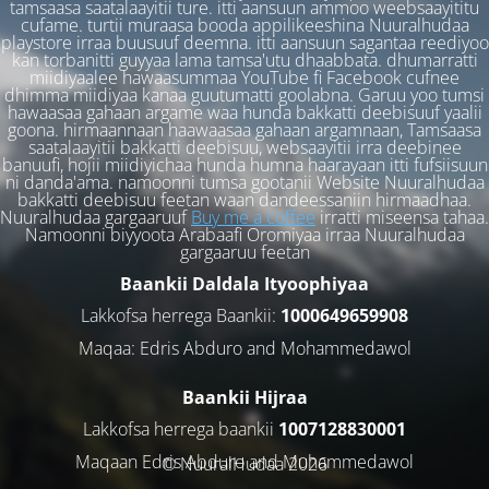
tamsaasa saatalaayitii ture. itti aansuun ammoo weebsaayititu
cufame. turtii muraasa booda appilikeeshina Nuuralhudaa
playstore irraa buusuuf deemna. itti aansuun sagantaa reediyoo
kan torbanitti guyyaa lama tamsa'utu dhaabbata. dhumarratti
miidiyaalee hawaasummaa YouTube fi Facebook cufnee
dhimma miidiyaa kanaa guutumatti goolabna. Garuu yoo tumsi
hawaasaa gahaan argame waa hunda bakkatti deebisuuf yaalii
goona. hirmaannaan haawaasaa gahaan argamnaan, Tamsaasa
saatalaayitii bakkatti deebisuu, websaayitii irra deebinee
banuufi, hojii miidiyichaa hunda humna haarayaan itti fufsiisuun
ni danda'ama. namoonni tumsa gootanii Website Nuuralhudaa
bakkatti deebisuu feetan waan dandeessaniin hirmaadhaa.
Nuuralhudaa gargaaruuf
Buy me a coffee
irratti miseensa tahaa.
Namoonni biyyoota Arabaafi Oromiyaa irraa Nuuralhudaa
gargaaruu feetan
Baankii Daldala Ityoophiyaa
Lakkofsa herrega Baankii:
1000649659908
Maqaa: Edris Abduro and Mohammedawol
Baankii Hijraa
Lakkofsa herrega baankii
1007128830001
Maqaan Edris Abduro and Muhammedawol
© NuuralHudaa 2026