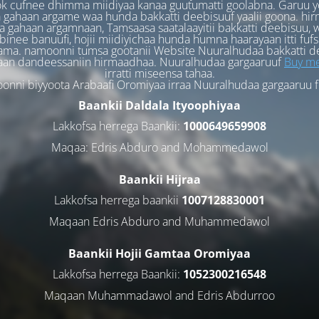
k cufnee dhimma miidiyaa kanaa guutumatti goolabna. Garuu y
 gahaan argame waa hunda bakkatti deebisuuf yaalii goona. hi
 gahaan argamnaan, Tamsaasa saatalaayitii bakkatti deebisuu, w
binee banuufi, hojii miidiyichaa hunda humna haarayaan itti fufs
ama. namoonni tumsa gootanii Website Nuuralhudaa bakkatti d
aan dandeessaniin hirmaadhaa. Nuuralhudaa gargaaruuf
Buy me
irratti miseensa tahaa.
nni biyyoota Arabaafi Oromiyaa irraa Nuuralhudaa gargaaruu 
Baankii Daldala Ityoophiyaa
Lakkofsa herrega Baankii:
1000649659908
Maqaa: Edris Abduro and Mohammedawol
Baankii Hijraa
Lakkofsa herrega baankii
1007128830001
Maqaan Edris Abduro and Muhammedawol
Baankii Hojii Gamtaa Oromiyaa
Lakkofsa herrega Baankii:
1052300216548
Maqaan Muhammadawol and Edris Abdurroo