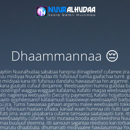
Dhaammannaa 😔
yitiin Nuuralhudaa sababaa hanqina diinagdeetiif cufamee jira
uu miidiyaa Nuuralhudaa itti fufsiisuuf tumsa gaafachaa turre. 
 miidiyaa kana itti fufsiisuu dandahu hawaasarraa hin argamne.
 kana guututti cufuuf dirqamne. Weebsaayitiin humna guddaa b
oostiingiif waggaa waggaan kafalamu, Kafaltii maqaa weebsaayit
ltii nageenya websaayitii (Security payments), Kafaltii hojjattoo
yitii qopheessaniif kafalamuufi baasiiwwan weebsaayitiif barb
u jira. Tumsi hawaasaa gahaan argamu malee weebsaayitii tokk
itti fufsiisuun haalaan ulfaata. kanaaf waan humnaa olii nutti ta
utti jirra. wanti jalqabarra cufame tamsaasa saatalaayitii ture. it
ebsaayititu cufame. turtii muraasa booda appilikeeshina Nu
irraa buusuuf deemna. itti aansuun sagantaa reediyoo kan torban
amsa'utu dhaabbata. dhumarratti miidiyaalee hawaasummaa You