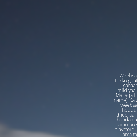
Weebsaa
tokko guut
gahaan
miidiyaa
Mallaqa H
name), Kafa
weebsaa
heddut
dheeraaf 
hunda cuf
ammoo we
playstore 
lama t