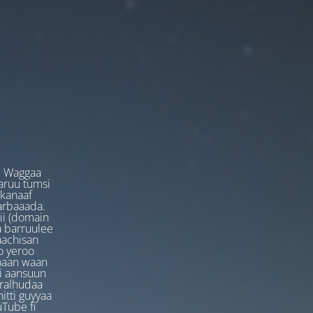
. Waggaa
garuu tumsi
 kanaaf
arbaaada.
ii (domain
ta barruulee
aachisan
o yeroo
anaan waan
ti aansuun
uralhudaa
itti guyyaa
Tube fi