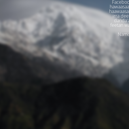
Faceboo
hawaasaa
haawaasaa
irra dee
danda'
feetan w
Namoo