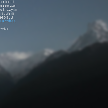
oo tumsi
rmaannaan
ebsaayitii
iisuun ni
eebisuu
 a coffee
feetan